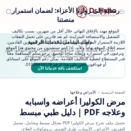
رسالة إلى زوارنا الأعزاء: لضمان استمرار
منصتنا
الموقع مهدد بالإغلاق النهائي خلال أقل من شهرين، بسبب تكاليف
التشغيل والاستضافة المتزايدة، لم نعد قادرين على تحمل النفقات
دليلك الشامل لخدماتنا الرقمية
اللازمة لاستمرار الموقع. وبدون دعمكم العاجل خلال الشهرين القادمين،
سيتم إغلاق الموقع نهائياً وللأبد. إذا كنتم تستفيدون من محتوى هذا الموقع
نقدم حلولاً متكاملة تشمل صياغة المحتوى الطبي، تطوير المواقع، تجهيز
وترغبون في استمراره وإبقائه متاحاً للجميع، نرجو منكم المساهمة معنا
السيرة الذاتية، والحملات الإعلانية المستهدفة.
قدر المستطاع لتغطية التكاليف القادمة. يمكن دعم الموقع على انستاباي
أو فودافون كاش على هذا الرقم 01028439778.
استكشف باقة خدماتنا الآن
الأمراض وعلاجها
الصفحة الرئيسية
مرض الكوليرا أعراضه واسبابه
وعلاجه PDF | دليل طبي مبسط
تحميل ملف شرح مرض الكوليرا PDF بشكل مبسط وشامل، يشمل
التعريف، الأعراض، الأسباب، طرق العدوى، بروتوكولات العلاج،