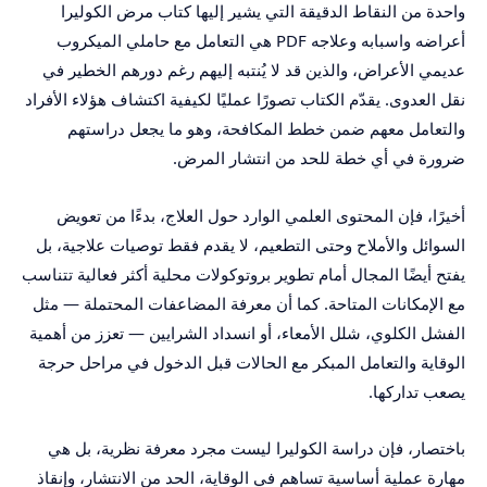
واحدة من النقاط الدقيقة التي يشير إليها كتاب مرض الكوليرا
أعراضه واسبابه وعلاجه PDF هي التعامل مع حاملي الميكروب
عديمي الأعراض، والذين قد لا يُنتبه إليهم رغم دورهم الخطير في
نقل العدوى. يقدّم الكتاب تصورًا عمليًا لكيفية اكتشاف هؤلاء الأفراد
والتعامل معهم ضمن خطط المكافحة، وهو ما يجعل دراستهم
ضرورة في أي خطة للحد من انتشار المرض.
أخيرًا، فإن المحتوى العلمي الوارد حول العلاج، بدءًا من تعويض
السوائل والأملاح وحتى التطعيم، لا يقدم فقط توصيات علاجية، بل
يفتح أيضًا المجال أمام تطوير بروتوكولات محلية أكثر فعالية تتناسب
مع الإمكانات المتاحة. كما أن معرفة المضاعفات المحتملة — مثل
الفشل الكلوي، شلل الأمعاء، أو انسداد الشرايين — تعزز من أهمية
الوقاية والتعامل المبكر مع الحالات قبل الدخول في مراحل حرجة
يصعب تداركها.
باختصار، فإن دراسة الكوليرا ليست مجرد معرفة نظرية، بل هي
مهارة عملية أساسية تساهم في الوقاية، الحد من الانتشار، وإنقاذ