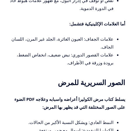
نقص أو توقف في إدرار البول، مع ظهور علامات هبوط حاد
في الدورة الدموية.
أما العلامات الإكلينيكية فتشمل:
علامات الجفاف: العيون الغائرة، الجلد غير المرن، اللسان
الجاف.
علامات القصور الدوري: نبض ضعيف، انخفاض الضغط،
برودة وزرقة في الأطراف.
الصور السريرية للمرض
يسلط كتاب مرض الكوليرا أعراضه واسبابه وعلاجه PDF الضوء
على الصور المختلفة التي قد يظهر بها المرض:
النمط العادي: ويشكل النسبة الأكبر من الحالات.
الكوليرا التيفودية: إسهال مع حمى مرتفعة.