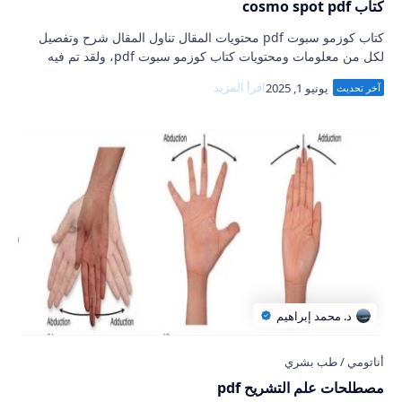
كتاب cosmo spot pdf
كتاب كوزمو سبوت pdf محتويات المقال تناول المقال شرح وتفصيل
لكل من معلومات ومحتويات كتاب كوزمو سبوت pdf، ولقد تم فيه
تفصيل توافر أي نسخ أو رابط يمكن م…
مصطلحات علم التشريح pdf