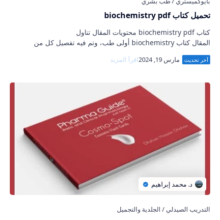
تحميل كتاب biochemistry pdf
كتاب biochemistry pdf محتويات المقال تناول
المقال كتاب biochemistry أولى طب، وتم فيه تفصيل كل من
معلومات ومحتويات الكتاب، ثم في الختام يجيء رابط مباش…