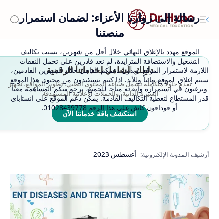
رسالة إلى زوارنا الأعزاء: لضمان استمرار
منصتنا
الموقع مهدد بالإغلاق النهائي خلال أقل من شهرين، بسبب تكاليف
التشغيل والاستضافة المتزايدة، لم نعد قادرين على تحمل النفقات
دليلك الشامل لخدماتنا الرقمية
اللازمة لاستمرار الموقع. وبدون دعمكم العاجل خلال الشهرين القادمين،
سيتم إغلاق الموقع نهائياً وللأبد. إذا كنتم تستفيدون من محتوى هذا الموقع
نقدم حلولاً متكاملة تشمل صياغة المحتوى الطبي، تطوير المواقع، تجهيز
وترغبون في استمراره وإبقائه متاحاً للجميع، نرجو منكم المساهمة معنا
السيرة الذاتية، والحملات الإعلانية المستهدفة.
قدر المستطاع لتغطية التكاليف القادمة. يمكن دعم الموقع على انستاباي
أو فودافون كاش على هذا الرقم 01028439778.
استكشف باقة خدماتنا الآن
أغسطس 2023