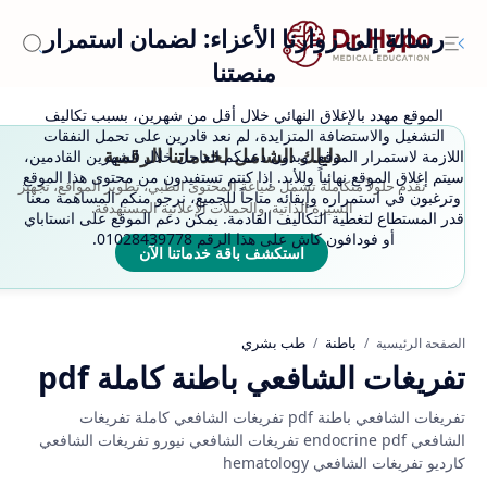
رسالة إلى زوارنا الأعزاء: لضمان استمرار
منصتنا
الموقع مهدد بالإغلاق النهائي خلال أقل من شهرين، بسبب تكاليف
التشغيل والاستضافة المتزايدة، لم نعد قادرين على تحمل النفقات
دليلك الشامل لخدماتنا الرقمية
اللازمة لاستمرار الموقع. وبدون دعمكم العاجل خلال الشهرين القادمين،
سيتم إغلاق الموقع نهائياً وللأبد. إذا كنتم تستفيدون من محتوى هذا الموقع
نقدم حلولاً متكاملة تشمل صياغة المحتوى الطبي، تطوير المواقع، تجهيز
وترغبون في استمراره وإبقائه متاحاً للجميع، نرجو منكم المساهمة معنا
السيرة الذاتية، والحملات الإعلانية المستهدفة.
قدر المستطاع لتغطية التكاليف القادمة. يمكن دعم الموقع على انستاباي
أو فودافون كاش على هذا الرقم 01028439778.
استكشف باقة خدماتنا الآن
باطنة
طب بشري
الصفحة الرئيسية
تفريغات الشافعي باطنة كاملة pdf
تفريغات الشافعي باطنة pdf تفريغات الشافعي كاملة تفريغات
الشافعي endocrine pdf تفريغات الشافعي نيورو تفريغات الشافعي
كارديو تفريغات الشافعي hematology