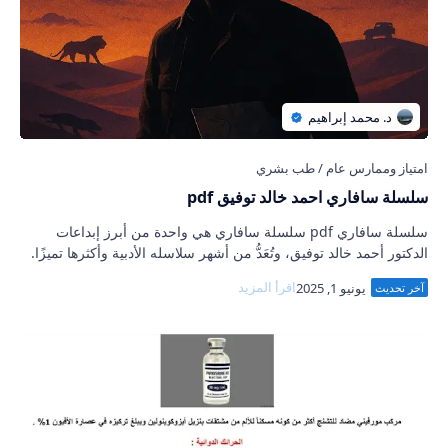
سلسلة سافاري احمد خالد توفيق pdf
سلسلة سافاري pdf سلسلة سافاري هي واحدة من أبرز إبداعات
الدكتور أحمد خالد توفيق، وتُعَدُّ من أشهر سلاسله الأدبية وأكثرها تميزًا.
يمكن وصفها بأنها تجرب…