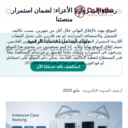
رسالة إلى زوارنا الأعزاء: لضمان استمرار
منصتنا
الموقع مهدد بالإغلاق النهائي خلال أقل من شهرين، بسبب تكاليف
التشغيل والاستضافة المتزايدة، لم نعد قادرين على تحمل النفقات
دليلك الشامل لخدماتنا الرقمية
اللازمة لاستمرار الموقع. وبدون دعمكم العاجل خلال الشهرين القادمين،
سيتم إغلاق الموقع نهائياً وللأبد. إذا كنتم تستفيدون من محتوى هذا الموقع
نقدم حلولاً متكاملة تشمل صياغة المحتوى الطبي، تطوير المواقع، تجهيز
وترغبون في استمراره وإبقائه متاحاً للجميع، نرجو منكم المساهمة معنا
السيرة الذاتية، والحملات الإعلانية المستهدفة.
قدر المستطاع لتغطية التكاليف القادمة. يمكن دعم الموقع على انستاباي
أو فودافون كاش على هذا الرقم 01028439778.
استكشف باقة خدماتنا الآن
مايو 2025