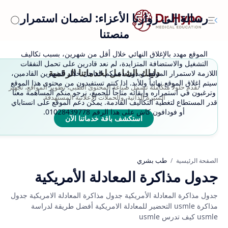
رسالة إلى زوارنا الأعزاء: لضمان استمرار
منصتنا
الموقع مهدد بالإغلاق النهائي خلال أقل من شهرين، بسبب تكاليف
التشغيل والاستضافة المتزايدة، لم نعد قادرين على تحمل النفقات
دليلك الشامل لخدماتنا الرقمية
اللازمة لاستمرار الموقع. وبدون دعمكم العاجل خلال الشهرين القادمين،
سيتم إغلاق الموقع نهائياً وللأبد. إذا كنتم تستفيدون من محتوى هذا الموقع
نقدم حلولاً متكاملة تشمل صياغة المحتوى الطبي، تطوير المواقع، تجهيز
وترغبون في استمراره وإبقائه متاحاً للجميع، نرجو منكم المساهمة معنا
السيرة الذاتية، والحملات الإعلانية المستهدفة.
قدر المستطاع لتغطية التكاليف القادمة. يمكن دعم الموقع على انستاباي
أو فودافون كاش على هذا الرقم 01028439778.
استكشف باقة خدماتنا الآن
طب بشري
الصفحة الرئيسية
جدول مذاكرة المعادلة الأمريكية
جدول مذاكرة المعادلة الأمريكية جدول مذاكرة المعادلة الامريكية جدول
مذاكرة usmle التحضير للمعادلة الامريكية أفضل طريقة لدراسة
usmle كيف تدرس usmle