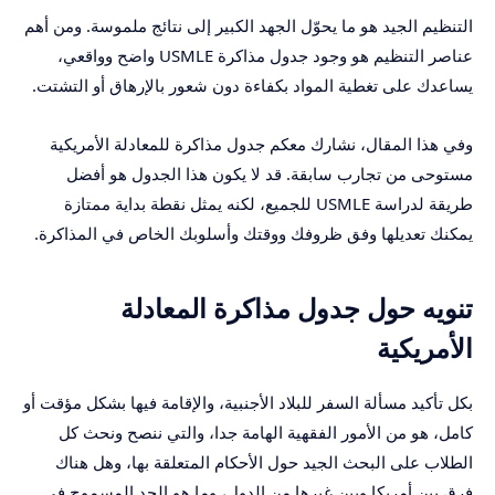
التنظيم الجيد هو ما يحوّل الجهد الكبير إلى نتائج ملموسة. ومن أهم
عناصر التنظيم هو وجود جدول مذاكرة USMLE واضح وواقعي،
يساعدك على تغطية المواد بكفاءة دون شعور بالإرهاق أو التشتت.
وفي هذا المقال، نشارك معكم جدول مذاكرة للمعادلة الأمريكية
مستوحى من تجارب سابقة. قد لا يكون هذا الجدول هو أفضل
طريقة لدراسة USMLE للجميع، لكنه يمثل نقطة بداية ممتازة
يمكنك تعديلها وفق ظروفك ووقتك وأسلوبك الخاص في المذاكرة.
تنويه حول جدول مذاكرة المعادلة
الأمريكية
بكل تأكيد مسألة السفر للبلاد الأجنبية، والإقامة فيها بشكل مؤقت أو
كامل، هو من الأمور الفقهية الهامة جدا، والتي ننصح ونحث كل
الطلاب على البحث الجيد حول الأحكام المتعلقة بها، وهل هناك
فرق بين أمريكا وبين غيرها من الدول، وما هو الحد المسموح في