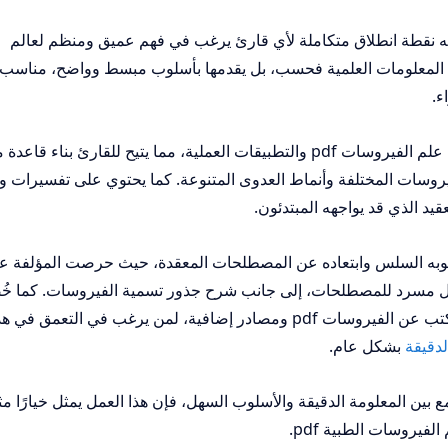
كتاب علم الفيروسات الطبية pdf بكونه نقطة انطلاق متكاملة لأي قارئ يرغب في فهم عميق ومنظم لعالم
 المعلومات العلمية فحسب، بل يقدمها بأسلوب مبسط وواضح، مناسب
ء.
يُعد هذا الكتاب مثاليًا لأنه يجمع بين أساسيات علم الفيروسات pdf والتطبيقات العملية، مما يتيح للقارئ بنا
روسات المختلفة وأنماط العدوى المتنوعة. كما يحتوي على تفسيرات 
يد الذي قد يواجهه المبتدئون.
تاب الفيروسات الطبية pdf هو أسلوبه السلس وابتعاده عن المصطلحات المعقدة، حيث حرصت المؤلفة 
مسرد للمصطلحات، إلى جانب شرح جذور تسمية الفيروسات. كما 
في نهاية الكتاب قائمة مرجعية تحتوي على كتب عن الفيروسات pdf ومصادر إضافية، لمن يرغب في التعمق في 
لدقيقة
بشكل عام.
ت تبحث عن كتاب الفيروسات pdf يجمع بين المعلومة الدقيقة والأسلوب السهل، فإن هذا العمل يمثل خيارًا مث
فيروسات الطبية pdf.