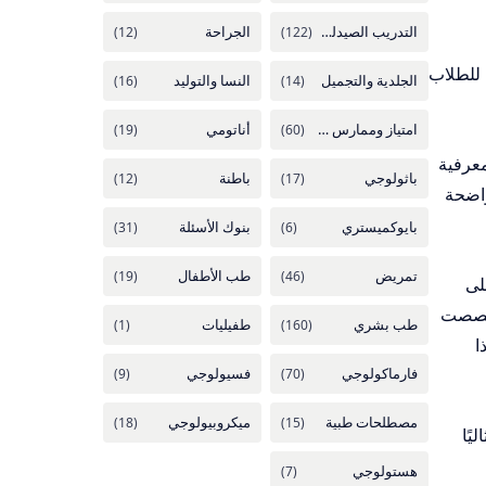
 للطلاب
ء قاعدة معرفية
واضحة
على
خُصصت
هذا
اليًا