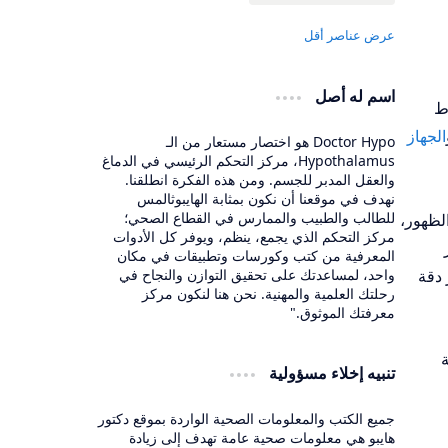
اسم له أصل
نماط
الجهاز
Doctor Hypo هو اختصار مستعار من الـ
Hypothalamus، مركز التحكم الرئيسي في الدماغ
والعقل المدبر للجسم. ومن هذه الفكرة انطلقنا.
نهدف في موقعنا أن نكون بمثابة الهايبوثالمس
للطالب والطبيب والممارس في القطاع الصحي؛
الظهور،
مركز التحكم الذي يجمع، ينظم، ويوفر كل الأدوات
المعرفية من كتب وكورسات وتطبيقات في مكان
 دقة
واحد، لمساعدتك على تحقيق التوازن والنجاح في
رحلتك العلمية والمهنية. نحن هنا لنكون مركز
معرفتك الموثوق."
ة
تنبيه إخلاء مسؤولية
جميع الكتب والمعلومات الصحية الواردة بموقع دكتور
هايبو هي معلومات صحية عامة تهدف إلى زيادة