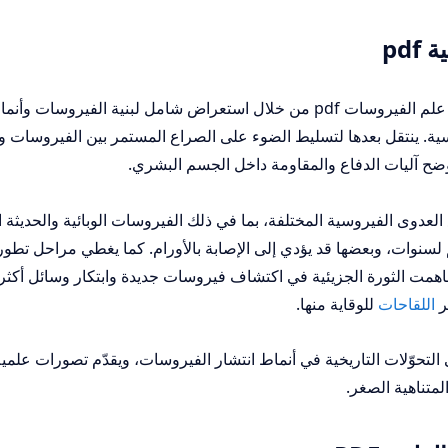
pd
في بدايته، يركّز الكتاب على شرح أساسيات علم الفيروسات pdf من خلال استعراض شامل لبنية الفيروسات وأ
روسية. ينتقل بعدها لتسليط الضوء على الصراع المستمر بين الفيروسات و
ح آليات الدفاع والمقاومة داخل الجسم البشري.
لعدوى الفيروسية المختلفة، بما في ذلك الفيروسات الوبائية والحديثة 
لسنوات، وبعضها قد يؤدي إلى الإصابة بالأورام. كما يغطي مراحل تطور
مت الثورة الجزيئية في اكتشاف فيروسات جديدة وابتكار وسائل أكثر
ر
اللقاحات
للوقاية منها.
 التحوّلات التاريخية في أنماط انتشار الفيروسات، ويقدّم تصورات علمي
لمتناهية الصغر.