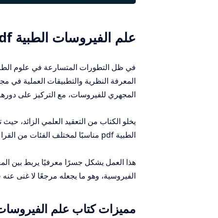
علم الفيروسات الطبية pdf
المعرفة النظرية والتطبيقات العملية في مج
المجهري للفيروسات، مع التركيز على دورها 
يخلو الكتاب من التعقيد العلمي الزائد، ح
الطبية pdf مناسبًا لمختلف الفئات من القراء، سواء كانوا طلابًا، باحثين، أو مهنيين في المجال الصحي.
هذا العمل يشكل جسرًا معرفيًا يربط بين المع
الفيروسية، وهو ما يجعله مرجعًا لا غنى عنه ف
مميزات كتاب علم الفيروسات df