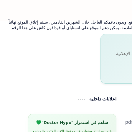
. وبدون دعمكم العاجل خلال الشهرين القادمين، سيتم إغلاق الموقع نهائياً
 القادمة. يمكن دعم الموقع على انستاباي أو فودافون كاش على هذا الرقم
لإعلانية
اعلانات داخلية
pdf علم الفيروسات pdf كتاب علم الفيروسات pdf الفيروسات الطبية pdf كتاب الفيروسات الطبية pdf
ساهم في استمرار "Doctor Hypo"
على مدار 7 سنوات قد موقعنا آلاف الكتب والمراجع