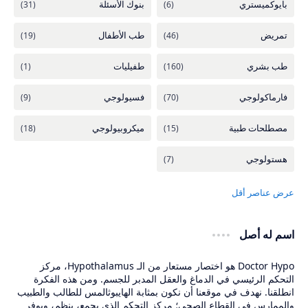
اسم له أصل
Doctor Hypo هو اختصار مستعار من الـ Hypothalamus، مركز
التحكم الرئيسي في الدماغ والعقل المدبر للجسم. ومن هذه الفكرة
انطلقنا. نهدف في موقعنا أن نكون بمثابة الهايبوثالمس للطالب والطبيب
والممارس في القطاع الصحي؛ مركز التحكم الذي يجمع، ينظم، ويوفر