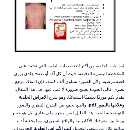
يُعد طب الجلدية من أكثر التخصصات الطبية التي تعتمد على
الملاحظة البصرية الدقيقة، حيث أن كل آفة أو طفح جلدي يروي
قصة مرضية. ولأن الصورة تساوي ألف كلمة، فإن امتلاك مرجع
بصري عالي الجودة يصبح ضرورة لا غنى عنها. في هذا المقال،
نقدم لكم موردًا تعليميًا استثنائيًا، وهو شرح
الامراض الجلدية
وعلاجها بالصور pdf
، والذي يجمع بين الشرح النظري والصور
التوضيحية الحية. هذا الدليل ليس مجرد ملف عادي، بل هو جسر
يربط بين معرفتك الأكاديمية والواقع السريري، مما يجعله أداة
مثالية لكل من يسعى لتحميل
كتب الأمراض الجلدية pdf
بهدف