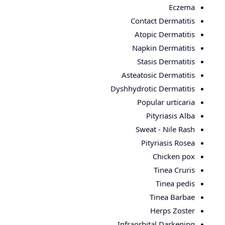
Eczema
Contact Dermatitis
Atopic Dermatitis
Napkin Dermatitis
Stasis Dermatitis
Asteatosic Dermatitis
Dyshhydrotic Dermatitis
Popular urticaria
Pityriasis Alba
Sweat - Nile Rash
Pityriasis Rosea
Chicken pox
Tinea Cruris
Tinea pedis
Tinea Barbae
Herps Zoster
Infraorbital Darkening