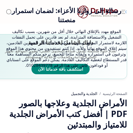
رسالة إلى زوارنا الأعزاء: لضمان استمرار
منصتنا
الموقع مهدد بالإغلاق النهائي خلال أقل من شهرين، بسبب تكاليف
التشغيل والاستضافة المتزايدة، لم نعد قادرين على تحمل النفقات
دليلك الشامل لخدماتنا الرقمية
اللازمة لاستمرار الموقع. وبدون دعمكم العاجل خلال الشهرين القادمين،
سيتم إغلاق الموقع نهائياً وللأبد. إذا كنتم تستفيدون من محتوى هذا الموقع
نقدم حلولاً متكاملة تشمل صياغة المحتوى الطبي، تطوير المواقع، تجهيز
وترغبون في استمراره وإبقائه متاحاً للجميع، نرجو منكم المساهمة معنا
السيرة الذاتية، والحملات الإعلانية المستهدفة.
قدر المستطاع لتغطية التكاليف القادمة. يمكن دعم الموقع على انستاباي
أو فودافون كاش على هذا الرقم 01028439778.
استكشف باقة خدماتنا الآن
الجلدية والتجميل
الصفحة الرئيسية
الأمراض الجلدية وعلاجها بالصور
PDF | أفضل كتب الأمراض الجلدية
للامتياز والمبتدئين