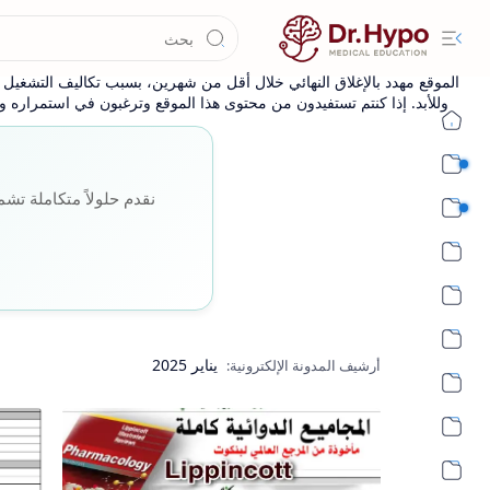
الموقع مهدد بالإغلاق النهائي خلال أقل من شهرين، بسبب تكاليف التشغيل وا
وللأبد. إذا كنتم تستفيدون من محتوى هذا الموقع وترغبون في استمراره وإ
طب بشري أساسي
نقدم حلولاً متكاملة تشم
طب بشري اكلينيكي
يناير 2025