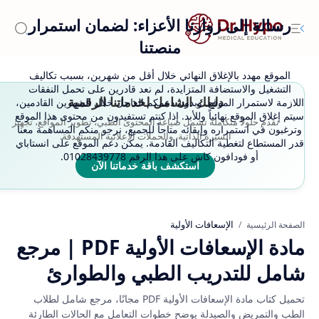
رسالة إلى زوارنا الأعزاء: لضمان استمرار
منصتنا
الموقع مهدد بالإغلاق النهائي خلال أقل من شهرين، بسبب تكاليف
التشغيل والاستضافة المتزايدة، لم نعد قادرين على تحمل النفقات
دليلك الشامل لخدماتنا الرقمية
اللازمة لاستمرار الموقع. وبدون دعمكم العاجل خلال الشهرين القادمين،
سيتم إغلاق الموقع نهائياً وللأبد. إذا كنتم تستفيدون من محتوى هذا الموقع
نقدم حلولاً متكاملة تشمل صياغة المحتوى الطبي، تطوير المواقع، تجهيز
وترغبون في استمراره وإبقائه متاحاً للجميع، نرجو منكم المساهمة معنا
السيرة الذاتية، والحملات الإعلانية المستهدفة.
قدر المستطاع لتغطية التكاليف القادمة. يمكن دعم الموقع على انستاباي
أو فودافون كاش على هذا الرقم 01028439778.
استكشف باقة خدماتنا الآن
الإسعافات الأولية
الصفحة الرئيسية
مادة الإسعافات الأولية PDF | مرجع
شامل للتدريب الطبي والطوارئ
تحميل كتاب مادة الإسعافات الأولية PDF مجانًا، مرجع شامل لطلاب
الطب والتمريض والصيدلة يوضح خطوات التعامل مع الحالات الطارئة