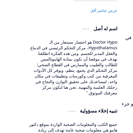
اسم له أصل
 في
Doctor Hypo هو اختصار مستعار من الـ
Hypothalamus، مركز التحكم الرئيسي في الدماغ
والعقل المدبر للجسم. ومن هذه الفكرة انطلقنا.
نهدف في موقعنا أن نكون بمثابة الهايبوثالمس
للطالب والطبيب والممارس في القطاع الصحي؛
مركز التحكم الذي يجمع، ينظم، ويوفر كل الأدوات
المعرفية من كتب وكورسات وتطبيقات في مكان
واحد، لمساعدتك على تحقيق التوازن والنجاح في
رحلتك العلمية والمهنية. نحن هنا لنكون مركز
معرفتك الموثوق."
و جزء
تنبيه إخلاء مسؤولية
جميع الكتب والمعلومات الصحية الواردة بموقع دكتور
هايبو هي معلومات صحية عامة تهدف إلى زيادة