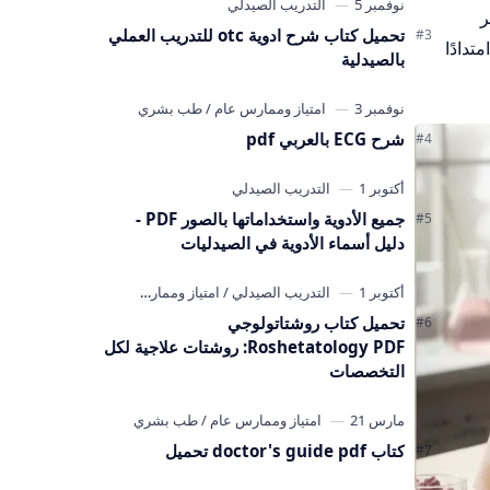
طوير
تحميل كتاب شرح ادوية otc للتدريب العملي
ي كورسات cosmetics pdf التي تمثل امتدادًا
بالصيدلية
شرح ECG بالعربي pdf
جميع الأدوية واستخداماتها بالصور PDF -
دليل أسماء الأدوية في الصيدليات
تحميل كتاب روشتاتولوجي
Roshetatology PDF: روشتات علاجية لكل
التخصصات
كتاب doctor's guide pdf تحميل