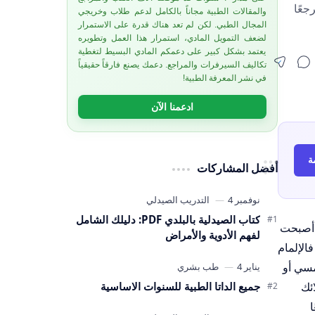
 عامة ومتخصصة، تضم 12 كتابًا ومرجعًا
والمقالات الطبية مجاناً بالكامل لدعم طلاب وخريجي
المجال الطبي. لكن لم تعد هناك قدرة على الاستمرار
لضعف التمويل المادي، استمرار هذا العمل وتطويره
يعتمد بشكل كبير على دعمكم المادي البسيط لتغطية
تكاليف السيرفرات والمراجع. دعمك يصنع فارقاً حقيقياً
في نشر المعرفة الطبية!
ادعمنا الآن
ة
أفضل المشاركات
كتاب الصيدلية بالبلدي PDF: دليلك الشامل
هية، بل أصبحت
لفهم الأدوية والأمراض
الإلمام
مسي أو
جميع الداتا الطبية للسنوات الاساسية
ئك
 مرجعًا