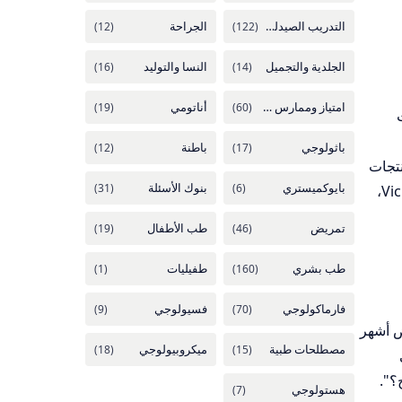
نتجات
المتاحة، استخداماتها، ومكوناتها الفعالة. من خلال استعراض علامات تجارية عالمية مثل Bioderma، Uriage، و Vichy،
ض أشهر
؟".