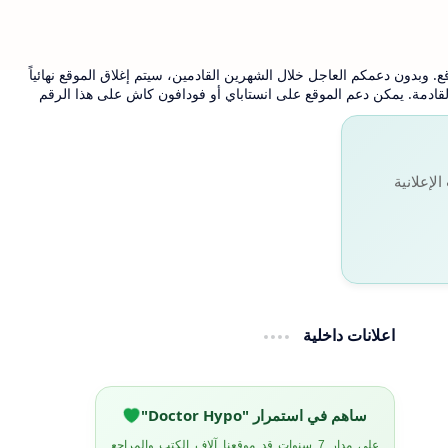
. وبدون دعمكم العاجل خلال الشهرين القادمين، سيتم إغلاق الموقع نهائياً
 القادمة. يمكن دعم الموقع على انستاباي أو فودافون كاش على هذا الرقم
لإعلانية
اعلانات داخلية
ساهم في استمرار "Doctor Hypo"
على مدار 7 سنوات قد موقعنا آلاف الكتب والمراجع