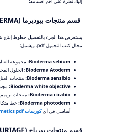
إليك نظرة على أهم أقسامه:
قسم منتجات بيوديرما (BIODERMA):
يستعرض هذا الجزء بالتفصيل خطوط إنتاج شرك
مجال كتب التجميل pdf. ويشمل:
Bioderma sebium:
مجموعة العناية
Bioderma Atoderm:
الحلول المخ
Bioderma sensibio:
منتجات العناي
Bioderma white objective:
مجموع
Bioderma cicabio:
منتجات ترميم ا
Bioderma photoderm:
خط متكامل
أساسي في أي
كورسات cosmetics pdf
قسم منتجات يورياج (URIAGE):