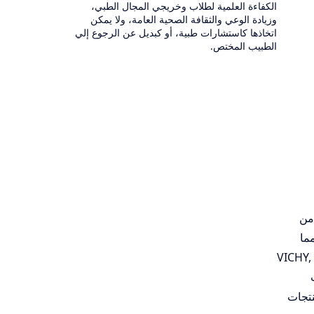
الكفاءة العلمية لطلاب وخريجي المجال الطبي،
وزيادة الوعي والثقافة الصحية العامة، ولا يمكن
اتخاذها كاستشارات طبية، أو كبديل عن الرجوع إلي
الطبيب المختص.
 استعراض العلامات التجارية الكبرى، مقدمًا شرحًا وافيًا لمنتجات مثل زيت Huile Prodigieuse من
مما
ستافورد (VICHY, FILORGA,
MESO MA، بالإضافة إلى منتجات