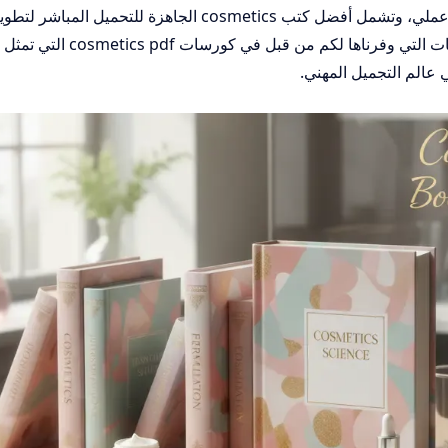
أساسيًا لفهم هذا المجال من منظور علمي وعملي، وتشمل أفضل كتب cosmetics الجاهزة للتحميل المباشر لت
خبرتك، لتقدم لكم تكامل مثالي بجانب الملفات التي وفرناها لكم من قبل ف
في عالم التجميل المهني.