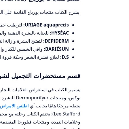
يشرح الكتاب منتجات يورياج القائمة على الم
URIAGE aquaprecis:
لترطيب جميع 
HYSÉAC:
للعناية بالبشرة الدهنية و
DEPIDERM:
لتفتيح البشرة وإزالة ا
BARIÉSUN:
واقي الشمس للكبار وال
D.S:
لعلاج قشرة الشعر وحكة فروة ا
قسم مستحضرات التجميل لشرك
نوكس، ومنتج
يجعله مرجعًا هامًا بجانب أي
اطلس الامراض الج
Lee Stafford): يختتم الكتاب رح