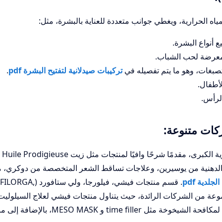
ياه الحرارية، ويغطي جوانب متعددة للعناية بالبشرة، مثل:
أنواع البشرة.
المعرضة لحب الشباب.
لتصبغات، وهو ما يتم تفصيله في
تركيبات صيدلانية لتفتيح البشرة pdf
.
أطفال.
لرأس.
ات متنوعة:
يستمر الكتاب في
ات Dermopurifyer للبشرة الدهنية من يوسيرين، وعلاجات تساقط الشعر المتخصصة من دوكري، 
لدية pdf
. قسم منتجات فيشي، فيلورجا، ولي 
لته مع مجموعة من الشركات الرائدة، حيث يتناول منتجات فيشي لعلاج السيلوليت
وعلامات التمدد، ومنتجات فيلورجا المتقدمة لمكافحة الشيخوخة مثل time filler و SK