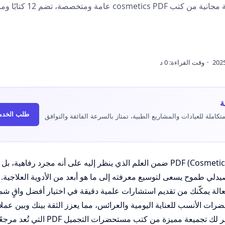
كتب مستحضرات التجميل PDF، أكبر تجميعة مجانية من كتب cosmetics PDF
ة
طلب الخدم
املة للعيادات والمشاريع الطبية، تمتاز بالسرعة الفائقة والتوافق
لم تعد كتب مستحضرات التجميل PDF (Cosmetics Books) ضمن العلم الذي ينظر إليه على أنه مجرد رفا
دلي طموح يسعى لتوسيع معرفته إلى ما هو أبعد من الأدوية العلاجية. ف
عالة يمكّنك من تقديم استشارات علمية دقيقة في اختيار أفضل واقٍ ش
ت الأنسب للعناية اليومية والعرائس، مما يعزز الثقة بينك وبين عملا
ومرضاك. ومن خلال هذا الدليل الشامل، نوفر لك تجميعة مميزة من كتب مستحضرات التجميل PDF التي تُعد