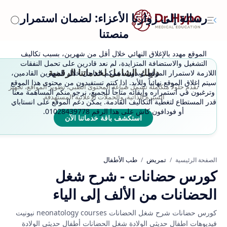
رسالة إلى زوارنا الأعزاء: لضمان استمرار
منصتنا
الموقع مهدد بالإغلاق النهائي خلال أقل من شهرين، بسبب تكاليف
التشغيل والاستضافة المتزايدة، لم نعد قادرين على تحمل النفقات
دليلك الشامل لخدماتنا الرقمية
اللازمة لاستمرار الموقع. وبدون دعمكم العاجل خلال الشهرين القادمين،
سيتم إغلاق الموقع نهائياً وللأبد. إذا كنتم تستفيدون من محتوى هذا الموقع
نقدم حلولاً متكاملة تشمل صياغة المحتوى الطبي، تطوير المواقع، تجهيز
وترغبون في استمراره وإبقائه متاحاً للجميع، نرجو منكم المساهمة معنا
السيرة الذاتية، والحملات الإعلانية المستهدفة.
قدر المستطاع لتغطية التكاليف القادمة. يمكن دعم الموقع على انستاباي
أو فودافون كاش على هذا الرقم 01028439778.
استكشف باقة خدماتنا الآن
تمريض
طب الأطفال
الصفحة الرئيسية
كورس حضانات - شرح شغل
الحضانات من الألف إلى الياء
كورس حضانات شرح شغل الحضانات neonatology courses نيونيت
فيديوهات اطفال حديثي الولادة شغل الحضانات أطفال حديثي الولادة