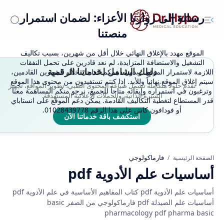
رسالة إلى زوارنا الأعزاء: لضمان استمرار
منصتنا
الموقع مهدد بالإغلاق النهائي خلال أقل من شهرين، بسبب تكاليف
التشغيل والاستضافة المتزايدة، لم نعد قادرين على تحمل النفقات
دليلك الشامل لخدماتنا الرقمية
اللازمة لاستمرار الموقع. وبدون دعمكم العاجل خلال الشهرين القادمين،
سيتم إغلاق الموقع نهائياً وللأبد. إذا كنتم تستفيدون من محتوى هذا الموقع
نقدم حلولاً متكاملة تشمل صياغة المحتوى الطبي، تطوير المواقع، تجهيز
وترغبون في استمراره وإبقائه متاحاً للجميع، نرجو منكم المساهمة معنا
السيرة الذاتية، والحملات الإعلانية المستهدفة.
قدر المستطاع لتغطية التكاليف القادمة. يمكن دعم الموقع على انستاباي
أو فودافون كاش على هذا الرقم 01028439778.
استكشف باقة خدماتنا الآن
فارماكولوجي
الصفحة الرئيسية
أساسيات علم الأدوية pdf
أساسيات علم الأدوية pdf كتاب المفاهيم الأساسية في علم الأدوية pdf
أساسيات علم الصيدلة pdf فارماكولوجي من الصفر basic
pharmacology pdf pharma basic