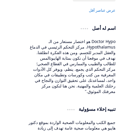
اسم له أصل
Doctor Hypo هو اختصار مستعار من الـ
Hypothalamus، مركز التحكم الرئيسي في الدماغ
والعقل المدبر للجسم. ومن هذه الفكرة انطلقنا.
نهدف في موقعنا أن نكون بمثابة الهايبوثالمس
للطالب والطبيب والممارس في القطاع الصحي؛
مركز التحكم الذي يجمع، ينظم، ويوفر كل الأدوات
المعرفية من كتب وكورسات وتطبيقات في مكان
واحد، لمساعدتك على تحقيق التوازن والنجاح في
رحلتك العلمية والمهنية. نحن هنا لنكون مركز
معرفتك الموثوق."
تنبيه إخلاء مسؤولية
جميع الكتب والمعلومات الصحية الواردة بموقع دكتور
هايبو هي معلومات صحية عامة تهدف إلى زيادة