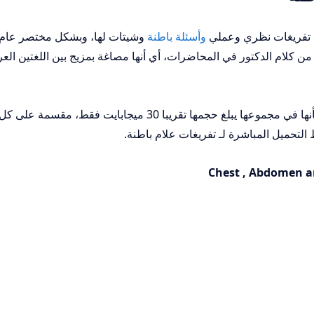
وأسئلة باطنة
وشيتات لها، وبشكل مختصر عام
 كلام الدكتور في المحاضرات، أي أنها مصاغة بمزيج بين اللغتين العر
وأيضا قبل الولوج إلى تحميل الملفات نشير بأنها في مجموعها يبلغ حجمها تقريبا 30 ميجابايت فقط، مقسمة على ك
 التحميل المباشرة لـ تفريغات علام باطنة.