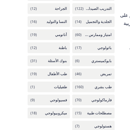
 على
بية
ل