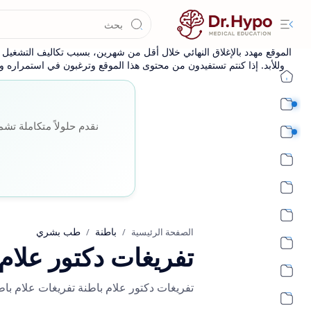
الموقع مهدد بالإغلاق النهائي خلال أقل من شهرين، بسبب تكاليف التشغيل وا
وللأبد. إذا كنتم تستفيدون من محتوى هذا الموقع وترغبون في استمراره وإ
طب بشري أساسي
نقدم حلولاً متكاملة تشم
طب بشري اكلينيكي
باطنة
طب بشري
الصفحة الرئيسية
تفريغات دكتور علام 
تفريغات دكتور علام باطنة تفريغات علام باطنة تفريغات علام blood علام كارد