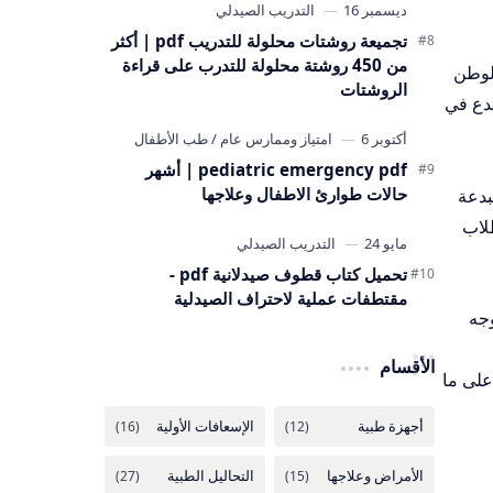
تجميعة روشتات محلولة للتدريب pdf | أكثر
من 450 روشتة محلولة للتدرب على قراءة
الوطن
الروشتات
بدع في
pediatric emergency pdf | أشهر
حالات طوارئ الاطفال وعلاجها
بدعة
لاب
تحميل كتاب قطوف صيدلانية pdf -
مقتطفات عملية لاحتراف الصيدلية
وجه
الأقسام
على ما