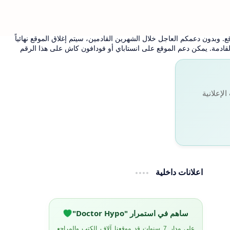
. وبدون دعمكم العاجل خلال الشهرين القادمين، سيتم إغلاق الموقع نهائياً
 القادمة. يمكن دعم الموقع على انستاباي أو فودافون كاش على هذا الرقم
لإعلانية
اعلانات داخلية
ساهم في استمرار "Doctor Hypo"
على مدار 7 سنوات قد موقعنا آلاف الكتب والمراجع