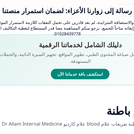
رسالة إلى زوارنا الأعزاء: لضمان استمرار منصتنا
لاستضافة المتزايدة، لم نعد قادرين على تحمل النفقات اللازمة لاستمرار الموقع
بقائه متاحاً للجميع، نرجو منكم المساهمة معنا قدر المستطاع لتغطية التكاليف
01028439778.
دليلك الشامل لخدماتنا الرقمية
ل صياغة المحتوى الطبي، تطوير المواقع، تجهيز السيرة الذاتية، والحملات ا
المستهدفة.
استكشف باقة خدماتنا الآن
باطنة
يو Dr Allam Internal Medicine