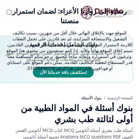
رسالة إلى زوارنا الأعزاء: لضمان استمرار
منصتنا
الموقع مهدد بالإغلاق النهائي خلال أقل من شهرين، بسبب تكاليف
التشغيل والاستضافة المتزايدة، لم نعد قادرين على تحمل النفقات
دليلك الشامل لخدماتنا الرقمية
اللازمة لاستمرار الموقع. وبدون دعمكم العاجل خلال الشهرين القادمين،
سيتم إغلاق الموقع نهائياً وللأبد. إذا كنتم تستفيدون من محتوى هذا الموقع
نقدم حلولاً متكاملة تشمل صياغة المحتوى الطبي، تطوير المواقع، تجهيز
وترغبون في استمراره وإبقائه متاحاً للجميع، نرجو منكم المساهمة معنا
السيرة الذاتية، والحملات الإعلانية المستهدفة.
قدر المستطاع لتغطية التكاليف القادمة. يمكن دعم الموقع على انستاباي
أو فودافون كاش على هذا الرقم 01028439778.
استكشف باقة خدماتنا الآن
بنوك الأسئلة
الصفحة الرئيسية
بنوك أسئلة في المواد الطبية من
أولى لتالتة طب بشري
أسئلة طب بشري أسئلة أناتومي MCQ كتاب MCQ أناتومي القصر
العيني Anatomy MCQ questions PDF تجميع أسئلة أناتومي