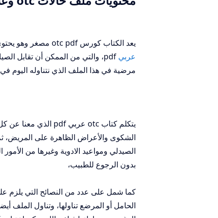
محتويات ملف حالات otc وعلاجها pdf
يعد الكتاب كورس otc pdf مصغر وهو يحتوي على عدد من أشهر
عربي
مرضية في هذا الملف الذي نتناوله اليوم في
يتكلم كتاب otc عربي pdf الذي معنا عن كل
الشكوى والأعراض الظاهرة على المريض، ثم 
الصيدلي ومواعيد الادوية وغيرها من الأمور
بدون الرجوع للطبيب،
كما شمل على عدد من النصائح التي يلزم على
الحامل أو المرضع تناولها، وتناول الملف أيضا 