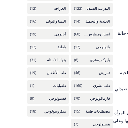
pdf، والتي من الممكن أن تقابل الصيادلة بشكل كبير وشائع اثناء عملهم في الصيدلية، وقد تم تضمين عدد 43 حالة
حية
لصيدلي
المرأة
نها وعلى