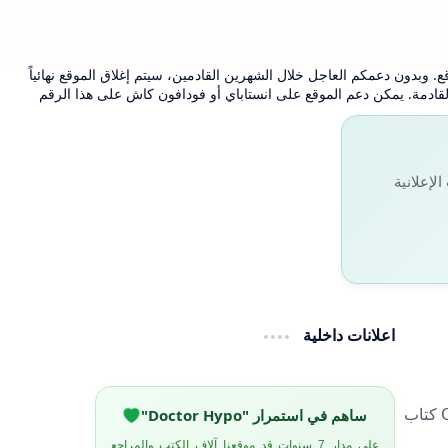
. وبدون دعمكم العاجل خلال الشهرين القادمين، سيتم إغلاق الموقع نهائياً
 القادمة. يمكن دعم الموقع على انستاباي أو فودافون كاش على هذا الرقم
لإعلانية
اعلانات داخلية
حالات otc وعلاجها حالات otc في الصيدلية كتاب حالات otc شرح حالات otc تجميع لحالات OTC كورس OTC PDF كتاب
ساهم في استمرار "Doctor Hypo"
على مدار 7 سنوات قد موقعنا آلاف الكتب والمراجع