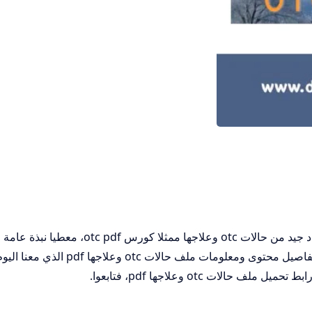
سيشمل المقال تفصيل ملف يحتوي على عدد جيد من حالات otc وعلاجها ممثلا كورس otc pdf، معط
أهمية دراسة حالات الـ otc ومتبوعة بتناول تفاصيل محتوى ومعلومات ملف حالات otc وعلاجها pdf الذي 
حالات otc وعلاجها pdf، فتابعوا.