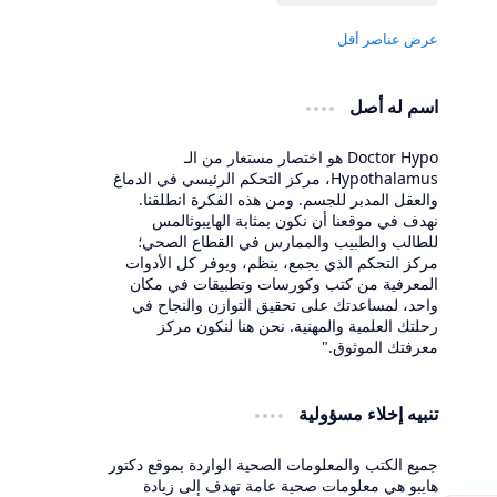
اسم له أصل
Doctor Hypo هو اختصار مستعار من الـ
Hypothalamus، مركز التحكم الرئيسي في الدماغ
والعقل المدبر للجسم. ومن هذه الفكرة انطلقنا.
نهدف في موقعنا أن نكون بمثابة الهايبوثالمس
للطالب والطبيب والممارس في القطاع الصحي؛
مركز التحكم الذي يجمع، ينظم، ويوفر كل الأدوات
المعرفية من كتب وكورسات وتطبيقات في مكان
واحد، لمساعدتك على تحقيق التوازن والنجاح في
رحلتك العلمية والمهنية. نحن هنا لنكون مركز
معرفتك الموثوق."
تنبيه إخلاء مسؤولية
جميع الكتب والمعلومات الصحية الواردة بموقع دكتور
هايبو هي معلومات صحية عامة تهدف إلى زيادة