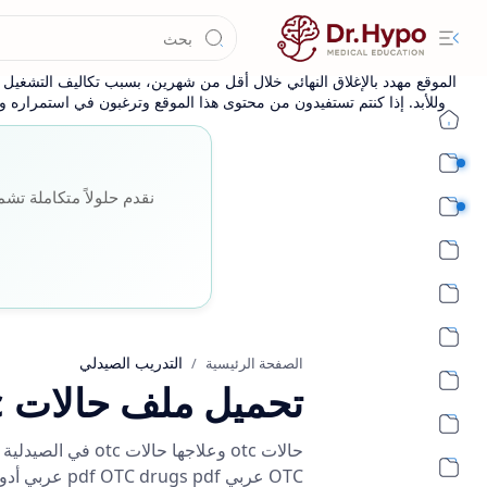
الموقع مهدد بالإغلاق النهائي خلال أقل من شهرين، بسبب تكاليف التشغيل وا
وللأبد. إذا كنتم تستفيدون من محتوى هذا الموقع وترغبون في استمراره وإ
طب بشري أساسي
نقدم حلولاً متكاملة تشم
طب بشري اكلينيكي
التدريب الصيدلي
الصفحة الرئيسية
تحميل ملف حالات otc وعلاجها pdf
OTC عربي pdf OTC drugs pdf عربي أدوية otc pdf