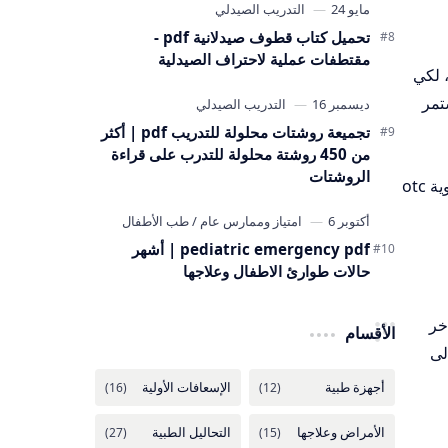
تحميل كتاب قطوف صيدلانية pdf -
مقتطفات عملية لاحتراف الصيدلية
د، لكي
تمر
تجميعة روشتات محلولة للتدريب pdf | أكثر
من 450 روشتة محلولة للتدرب على قراءة
الروشتات
بل وهو أيضا ما سيعمل على زيادة الأرباح العائدة من مهارة هذا الصيدلي، كما أن تعلم الـ OTC بإتقان بجانب إتقان أدوية otc
pediatric emergency pdf | أشهر
حالات طوارئ الاطفال وعلاجها
خر
الأقسام
otc  الذي ينتمي إلى