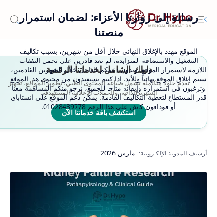
رسالة إلى زوارنا الأعزاء: لضمان استمرار
منصتنا
الموقع مهدد بالإغلاق النهائي خلال أقل من شهرين، بسبب تكاليف
التشغيل والاستضافة المتزايدة، لم نعد قادرين على تحمل النفقات
دليلك الشامل لخدماتنا الرقمية
اللازمة لاستمرار الموقع. وبدون دعمكم العاجل خلال الشهرين القادمين،
سيتم إغلاق الموقع نهائياً وللأبد. إذا كنتم تستفيدون من محتوى هذا الموقع
نقدم حلولاً متكاملة تشمل صياغة المحتوى الطبي، تطوير المواقع، تجهيز
وترغبون في استمراره وإبقائه متاحاً للجميع، نرجو منكم المساهمة معنا
السيرة الذاتية، والحملات الإعلانية المستهدفة.
قدر المستطاع لتغطية التكاليف القادمة. يمكن دعم الموقع على انستاباي
أو فودافون كاش على هذا الرقم 01028439778.
استكشف باقة خدماتنا الآن
مارس 2026