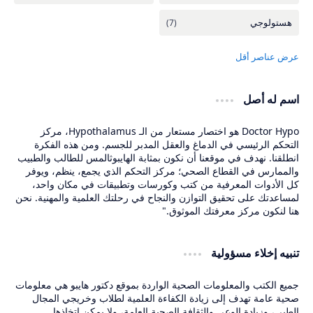
اسم له أصل
Doctor Hypo هو اختصار مستعار من الـ Hypothalamus، مركز
التحكم الرئيسي في الدماغ والعقل المدبر للجسم. ومن هذه الفكرة
انطلقنا. نهدف في موقعنا أن نكون بمثابة الهايبوثالمس للطالب والطبيب
والممارس في القطاع الصحي؛ مركز التحكم الذي يجمع، ينظم، ويوفر
كل الأدوات المعرفية من كتب وكورسات وتطبيقات في مكان واحد،
لمساعدتك على تحقيق التوازن والنجاح في رحلتك العلمية والمهنية. نحن
هنا لنكون مركز معرفتك الموثوق."
تنبيه إخلاء مسؤولية
جميع الكتب والمعلومات الصحية الواردة بموقع دكتور هايبو هي معلومات
صحية عامة تهدف إلى زيادة الكفاءة العلمية لطلاب وخريجي المجال
الطبي، وزيادة الوعي والثقافة الصحية العامة، ولا يمكن اتخاذها