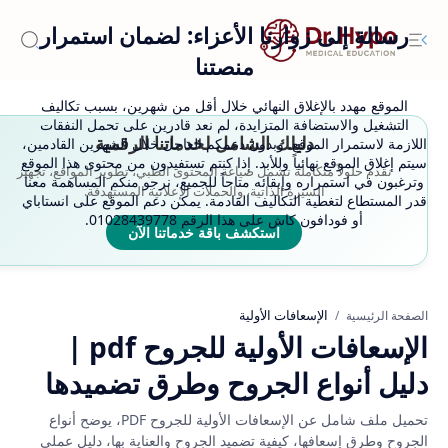
رسالة إلى زوارنا الأعزاء: لضمان استمرار
منصتنا
الموقع مهدد بالإغلاق النهائي خلال أقل من شهرين، بسبب تكاليف
التشغيل والاستضافة المتزايدة، لم نعد قادرين على تحمل النفقات
دليلك الشامل لخدماتنا الرقمية
اللازمة لاستمرار الموقع. وبدون دعمكم العاجل خلال الشهرين القادمين،
سيتم إغلاق الموقع نهائياً وللأبد. إذا كنتم تستفيدون من محتوى هذا الموقع
نقدم حلولاً متكاملة تشمل صياغة المحتوى الطبي، تطوير المواقع، تجهيز
وترغبون في استمراره وإبقائه متاحاً للجميع، نرجو منكم المساهمة معنا
السيرة الذاتية، والحملات الإعلانية المستهدفة.
قدر المستطاع لتغطية التكاليف القادمة. يمكن دعم الموقع على انستاباي
أو فودافون كاش على هذا الرقم 01028439778.
استكشف باقة خدماتنا الآن
الإسعافات الأولية
الصفحة الرئيسية
الإسعافات الأولية للجروح pdf |
دليل أنواع الجروح وطرق تضميدها
تحميل ملف شامل عن الإسعافات الأولية للجروح PDF، يوضح أنواع
الجروح وطرق إسعافها، كيفية تضميد الجروح والعناية بها، دليل عملي