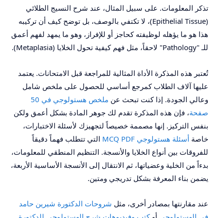
تذكر المعلومات. على سبيل المثال، عند شرح النسيج الطلائي
(Epithelial Tissue)، لا تكتفي بالوصف، بل توضح كيف أن تركيبه
هذا هو ما يؤهله لوظيفته كحاجز أو للإفراز، وهو ما يمهد لفهم أعمق
للـ "Pathology" لاحقاً، مثل فهم كيفية تحول الخلايا (Metaplasia).
تُعتبر هذه المذكرة الأداة المثالية للمراجعة قبل الامتحانات. يعتمد
عليها آلاف الطلاب كمرجع أساسي للحصول على ملخص شامل
وعالي الجودة. إذا كنت تبحث عن
ملخص هستولوجي في 50
صفحة
، فإن هذه المذكرة تقدم لك جوهر المادة بشكل أعمق ولكن
بنفس التركيز. إنها مصممة خصيصاً لتجهيزك لأسئلة الاختبارات،
خاصة
أسئلة هستولوجي MCQ PDF
التي تتطلب فهماً دقيقاً
للفروقات بين أنواع الخلايا والأنسجة. التنظيم المنطقي للمعلومات،
بدءاً من الخلية وعضياتها، ثم الانتقال إلى الأنسجة الأساسية الأربعة،
يضمن بناء المعرفة بشكل تدريجي ومتين.
عند مقارنتها بمصادر أخرى، مثل
شروحات الدكتورة شيرين حامد
في الهستولوجي
أو
كتب وفيديوهات شرح الهستولوجي للدكتورة