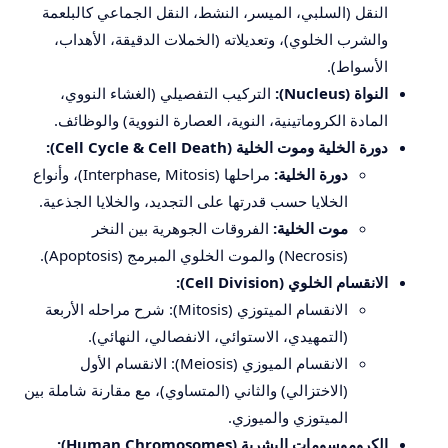
النقل (السلبي، الميسر، النشط، النقل الجماعي كالبلعمة
والشرب الخلوي)، وتعديلاته (الخملات الدقيقة، الأهداب،
الأسواط).
النواة (Nucleus):
التركيب التفصيلي (الغشاء النووي،
المادة الكروماتينية، النوية، العصارة النووية) والوظائف.
دورة الخلية وموت الخلية (Cell Cycle & Cell Death):
دورة الخلية:
مراحلها (Interphase, Mitosis)، وأنواع
الخلايا حسب قدرتها على التجديد، والخلايا الجذعية.
موت الخلية:
الفروقات الجوهرية بين النخر
(Necrosis) والموت الخلوي المبرمج (Apoptosis).
الانقسام الخلوي (Cell Division):
الانقسام الميتوزي (Mitosis): شرح مراحله الأربعة
(التمهيدي، الاستوائي، الانفصالي، النهائي).
الانقسام الميوزي (Meiosis): الانقسام الأول
(الاختزالي) والثاني (المتساوي)، مع مقارنة شاملة بين
الميتوزي والميوزي.
الكروموسومات البشرية (Human Chromosomes):