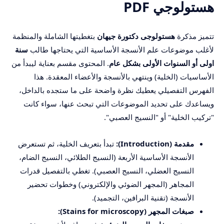
هستولوجي PDF
تتميز مذكرة
هستولوجى دكتورة جيهان
بتغطيتها الشاملة والمنظمة
لأغلب موضوعات علم الأنسجة الأساسية التي يحتاجها طالب
سنة
اولى أو السنوات الأولى بشكل عام
. المحتوى مقسم بعناية ليبدأ من
الأساسيات (الخلية) وينتهي بالأنسجة والأعضاء المعقدة. هذا
الفهرس التفصيلي يعطيك نظرة واضحة على ما ستجده بالداخل،
ويساعدك على تحديد الموضوعات التي تبحث عنها، سواء كانت
"تركيب الخلية" أو "النسيج العصبي".
مقدمة (Introduction):
تبدأ بتعريف الخلية، ثم تستعرض
الأنسجة الأساسية الأربعة (النسيج الطلائي، النسيج الضام،
النسيج العضلي، النسيج العصبي). تغطي بالتفصيل قدرات
المجاهر (المجهر الضوئي والإلكتروني) وخطوات تحضير
الأنسجة (تقنية البرافين، التجميد).
صبغات المجهر (Stains for microscopy):