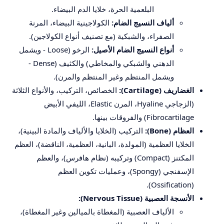
البلعمية الحرة، خلايا الدم البيضاء.
ألياف النسيج الضام:
الكولاجينية البيضاء، المرنة
الصفراء، والشبكية (مع تصنيف أنواع الكولاجين).
أنواع النسيج الضام الأصيل:
الرخو (Loose - ويشمل
الدهني والشبكي والمخاطي) والكثيف (Dense -
ويشمل المنتظم وغير المنتظم والمرن).
الغضاريف (Cartilage):
الخصائص، التركيب، والأنواع الثلاثة
(الزجاجي Hyaline، المرن Elastic، الليفي الأبيض
Fibrocartilage) والفروقات بينها.
العظام (Bone):
التركيب (الخلايا والألياف والمادة البينية)،
الخلايا العظمية (المولدة، البانية، العظمية، الناقضة)، العظم
المكتنز (Compact) وتركيبه (نظام هافرس)، والعظم
الإسفنجي (Spongy)، وعمليات تكوين العظم
(Ossification).
الأنسجة العصبية (Nervous Tissue):
الألياف العصبية (المغطاة بالميالين وغير المغطاة)،