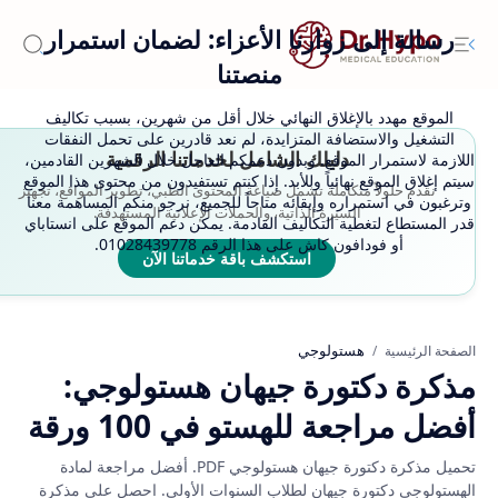
رسالة إلى زوارنا الأعزاء: لضمان استمرار
منصتنا
الموقع مهدد بالإغلاق النهائي خلال أقل من شهرين، بسبب تكاليف
التشغيل والاستضافة المتزايدة، لم نعد قادرين على تحمل النفقات
دليلك الشامل لخدماتنا الرقمية
اللازمة لاستمرار الموقع. وبدون دعمكم العاجل خلال الشهرين القادمين،
سيتم إغلاق الموقع نهائياً وللأبد. إذا كنتم تستفيدون من محتوى هذا الموقع
نقدم حلولاً متكاملة تشمل صياغة المحتوى الطبي، تطوير المواقع، تجهيز
وترغبون في استمراره وإبقائه متاحاً للجميع، نرجو منكم المساهمة معنا
السيرة الذاتية، والحملات الإعلانية المستهدفة.
قدر المستطاع لتغطية التكاليف القادمة. يمكن دعم الموقع على انستاباي
أو فودافون كاش على هذا الرقم 01028439778.
استكشف باقة خدماتنا الآن
هستولوجي
الصفحة الرئيسية
مذكرة دكتورة جيهان هستولوجي:
أفضل مراجعة للهستو في 100 ورقة
تحميل مذكرة دكتورة جيهان هستولوجي PDF. أفضل مراجعة لمادة
الهستولوجى دكتورة جيهان لطلاب السنوات الأولى. احصل على مذكرة