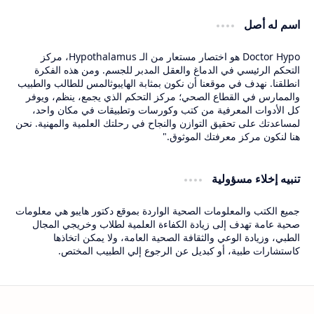
اسم له أصل
Doctor Hypo هو اختصار مستعار من الـ Hypothalamus، مركز
التحكم الرئيسي في الدماغ والعقل المدبر للجسم. ومن هذه الفكرة
انطلقنا. نهدف في موقعنا أن نكون بمثابة الهايبوثالمس للطالب والطبيب
والممارس في القطاع الصحي؛ مركز التحكم الذي يجمع، ينظم، ويوفر
كل الأدوات المعرفية من كتب وكورسات وتطبيقات في مكان واحد،
لمساعدتك على تحقيق التوازن والنجاح في رحلتك العلمية والمهنية. نحن
هنا لنكون مركز معرفتك الموثوق."
تنبيه إخلاء مسؤولية
جميع الكتب والمعلومات الصحية الواردة بموقع دكتور هايبو هي معلومات
صحية عامة تهدف إلى زيادة الكفاءة العلمية لطلاب وخريجي المجال
الطبي، وزيادة الوعي والثقافة الصحية العامة، ولا يمكن اتخاذها
كاستشارات طبية، أو كبديل عن الرجوع إلي الطبيب المختص.