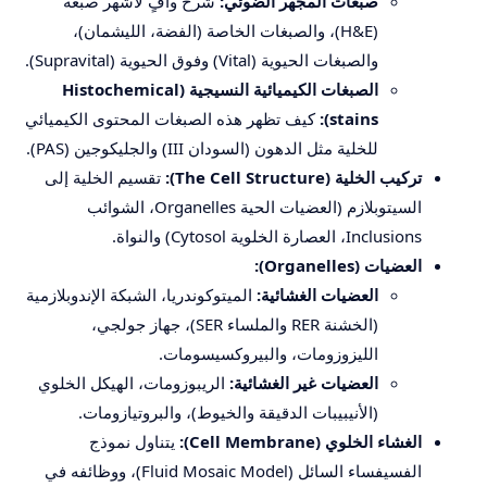
صبغات المجهر الضوئي:
شرح وافٍ لأشهر صبغة
(H&E)، والصبغات الخاصة (الفضة، الليشمان)،
والصبغات الحيوية (Vital) وفوق الحيوية (Supravital).
الصبغات الكيميائية النسيجية (Histochemical
stains):
كيف تظهر هذه الصبغات المحتوى الكيميائي
للخلية مثل الدهون (السودان III) والجليكوجين (PAS).
تركيب الخلية (The Cell Structure):
تقسيم الخلية إلى
السيتوبلازم (العضيات الحية Organelles، الشوائب
Inclusions، العصارة الخلوية Cytosol) والنواة.
العضيات (Organelles):
العضيات الغشائية:
الميتوكوندريا، الشبكة الإندوبلازمية
(الخشنة RER والملساء SER)، جهاز جولجي،
الليزوزومات، والبيروكسيسومات.
العضيات غير الغشائية:
الريبوزومات، الهيكل الخلوي
(الأنيبيبات الدقيقة والخيوط)، والبروتيازومات.
الغشاء الخلوي (Cell Membrane):
يتناول نموذج
الفسيفساء السائل (Fluid Mosaic Model)، ووظائفه في