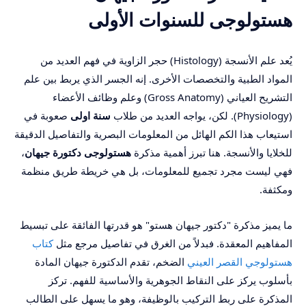
هستولوجى للسنوات الأولى
يُعد علم الأنسجة (Histology) حجر الزاوية في فهم العديد من
المواد الطبية والتخصصات الأخرى. إنه الجسر الذي يربط بين علم
التشريح العياني (Gross Anatomy) وعلم وظائف الأعضاء
(Physiology). لكن، يواجه العديد من طلاب
سنة اولى
صعوبة في
استيعاب هذا الكم الهائل من المعلومات البصرية والتفاصيل الدقيقة
للخلايا والأنسجة. هنا تبرز أهمية مذكرة
هستولوجى دكتورة جيهان
،
فهي ليست مجرد تجميع للمعلومات، بل هي خريطة طريق منظمة
ومكثفة.
ما يميز مذكرة "دكتور جيهان هستو" هو قدرتها الفائقة على تبسيط
المفاهيم المعقدة. فبدلاً من الغرق في تفاصيل مرجع مثل
كتاب
هستولوجي القصر العيني
الضخم، تقدم الدكتورة جيهان المادة
بأسلوب يركز على النقاط الجوهرية والأساسية للفهم. تركز
المذكرة على ربط التركيب بالوظيفة، وهو ما يسهل على الطالب