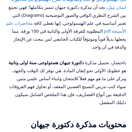
ايمان نبيل
، نجد أن مذكرة دكتورة جيهان تتميز بتكاملها؛ فهي تجمع
بين الشرح النظري الوافي والصور التوضيحية (Diagrams) التي
تعتبر أساسية في علم الهستولوجي. إنها تغطي كافة
محاضرات علم
الأنسجة pdf
المطلوبة للفرقة الأولى والثانية في 100 ورقة، مما
يجعلها بديلاً قوياً وموثوقاً للكتاب الجامعي لمن يبحث عن الإيجاز
والدقة في آن واحد.
باختصار، تحميل مذكرة
دكتورة جيهان هستولوجى سنة اولى وتانية
هو خطوتك الأولى نحو إتقان المادة. هي توفر لك الوقت والجهد،
وتركز على ما هو مهم فعلاً للامتحان ولبناء أساس علمي متين.
سواء كنت تدرس النسيج العصبي المعقد، أو تحاول فهم الفروقات
الدقيقة بين أنواع الغضاريف، فإن هذا الملخص الشامل سيكون
دليلك المفضل.
محتويات مذكرة دكتورة جيهان