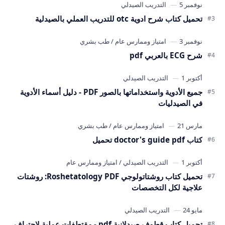
تحميل كتاب شرح ادوية otc للتدريب العملي بالصيدلية
شرح ECG بالعربي pdf
جميع الأدوية واستخداماتها بالصور PDF - دليل أسماء الأدوية
في الصيدليات
كتاب doctor's guide pdf تحميل
تحميل كتاب روشتاتولوجي Roshetatology PDF: روشتات
علاجية لكل التخصصات
تحميل كتاب قطوف صيدلانية pdf - مقتطفات عملية لاحتراف