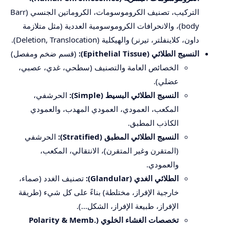
التركيب، تصنيف الكروموسومات، الكروماتين الجنسي (Barr
body)، والانحرافات الكروموسومية العددية (مثل متلازمة
داون، كلاينفلتر، تيرنر) والهيكلية (Deletion, Translocation).
النسيج الطلائي (Epithelial Tissue):
(قسم ضخم ومفصل)
الخصائص العامة والتصنيف (سطحي، غدي، عصبي،
عضلي).
النسيج الطلائي البسيط (Simple):
الحرشفي،
المكعب، العمودي، العمودي المهدب، والعمودي
الكاذب المطبق.
النسيج الطلائي المطبق (Stratified):
الحرشفي
(المتقرن وغير المتقرن)، الانتقالي، المكعب،
والعمودي.
الطلائي الغدي (Glandular):
تصنيف الغدد (صماء،
خارجية الإفراز، مختلطة) بناءً على كل شيء (طريقة
الإفراز، طبيعة الإفراز، الشكل...).
تخصصات الغشاء الخلوي (Polarity & Memb.