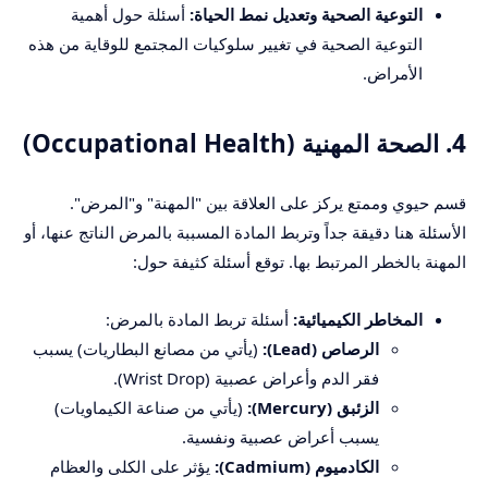
التوعية الصحية وتعديل نمط الحياة:
أسئلة حول أهمية
التوعية الصحية في تغيير سلوكيات المجتمع للوقاية من هذه
الأمراض.
4. الصحة المهنية (Occupational Health)
قسم حيوي وممتع يركز على العلاقة بين "المهنة" و"المرض".
الأسئلة هنا دقيقة جداً وتربط المادة المسببة بالمرض الناتج عنها، أو
المهنة بالخطر المرتبط بها. توقع أسئلة كثيفة حول:
المخاطر الكيميائية:
أسئلة تربط المادة بالمرض:
الرصاص (Lead):
(يأتي من مصانع البطاريات) يسبب
فقر الدم وأعراض عصبية (Wrist Drop).
الزئبق (Mercury):
(يأتي من صناعة الكيماويات)
يسبب أعراض عصبية ونفسية.
الكادميوم (Cadmium):
يؤثر على الكلى والعظام