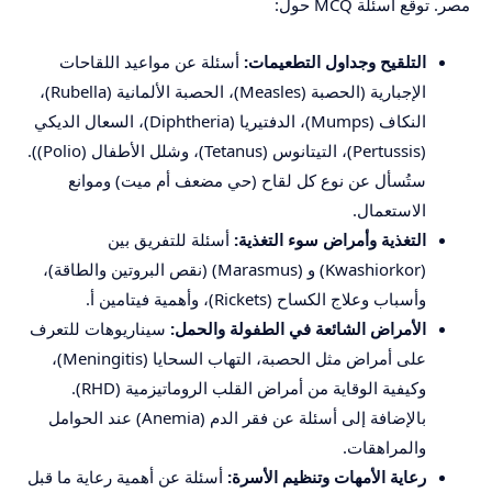
مصر. توقع أسئلة MCQ حول:
التلقيح وجداول التطعيمات:
أسئلة عن مواعيد اللقاحات
الإجبارية (الحصبة (Measles)، الحصبة الألمانية (Rubella)،
النكاف (Mumps)، الدفتيريا (Diphtheria)، السعال الديكي
(Pertussis)، التيتانوس (Tetanus)، وشلل الأطفال (Polio)).
ستُسأل عن نوع كل لقاح (حي مضعف أم ميت) وموانع
الاستعمال.
التغذية وأمراض سوء التغذية:
أسئلة للتفريق بين
(Kwashiorkor) و (Marasmus) (نقص البروتين والطاقة)،
وأسباب وعلاج الكساح (Rickets)، وأهمية فيتامين أ.
الأمراض الشائعة في الطفولة والحمل:
سيناريوهات للتعرف
على أمراض مثل الحصبة، التهاب السحايا (Meningitis)،
وكيفية الوقاية من أمراض القلب الروماتيزمية (RHD).
بالإضافة إلى أسئلة عن فقر الدم (Anemia) عند الحوامل
والمراهقات.
رعاية الأمهات وتنظيم الأسرة:
أسئلة عن أهمية رعاية ما قبل