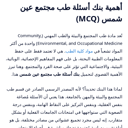
أهمية بنك أسئلة طب مجتمع عين
شمس (MCQ)
تُعد مادة طب المجتمع والبيئة والطب المهني (Community,
Environmental, and Occupational Medicine) واحدة من أكثر
المواد تشعباً في
مواد كلية الطب
. هي لا تعتمد فقط على حفظ
المعلومات الطبية البحتة، بل على فهم المفاهيم الإحصائية، الوبائية،
البيئية، والاجتماعية التي تؤثر على صحة الفرد والمجتمع. وهنا تبرز
الأهمية القصوى لتحميل
بنك أسئلة طب مجتمع عين شمس
هذا.
لماذا هذا البنك تحديداً؟ لأنه المصدر الرسمي الصادر عن قسم طب
المجتمع والبيئة والمهن بالجامعة. هذا يعني أن الأسئلة مُصاغة
بنفس العقلية، وبنفس التركيز على النقاط الهامة، وبنفس درجة
الصعوبة التي ستواجهها في امتحانات الجامعات الفعلية أو بشكل
متقارب. إنه ليس مجرد تجميع عشوائي من مصادر مختلفة، بل هو
أداة تقييم ودراسة مُعتمدة تضعك مباشرة في أجواء الامتحان.