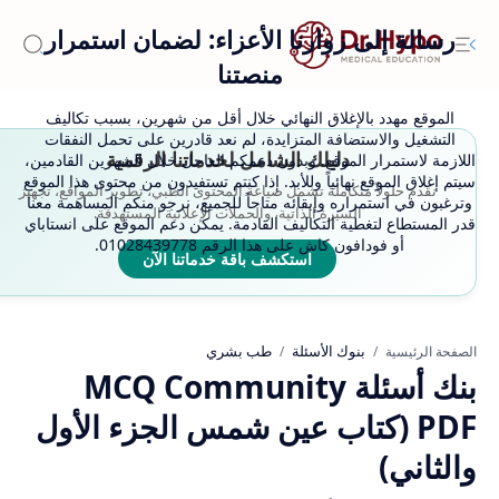
رسالة إلى زوارنا الأعزاء: لضمان استمرار
منصتنا
الموقع مهدد بالإغلاق النهائي خلال أقل من شهرين، بسبب تكاليف
التشغيل والاستضافة المتزايدة، لم نعد قادرين على تحمل النفقات
دليلك الشامل لخدماتنا الرقمية
اللازمة لاستمرار الموقع. وبدون دعمكم العاجل خلال الشهرين القادمين،
سيتم إغلاق الموقع نهائياً وللأبد. إذا كنتم تستفيدون من محتوى هذا الموقع
نقدم حلولاً متكاملة تشمل صياغة المحتوى الطبي، تطوير المواقع، تجهيز
وترغبون في استمراره وإبقائه متاحاً للجميع، نرجو منكم المساهمة معنا
السيرة الذاتية، والحملات الإعلانية المستهدفة.
قدر المستطاع لتغطية التكاليف القادمة. يمكن دعم الموقع على انستاباي
أو فودافون كاش على هذا الرقم 01028439778.
استكشف باقة خدماتنا الآن
بنوك الأسئلة
طب بشري
الصفحة الرئيسية
بنك أسئلة MCQ Community
PDF (كتاب عين شمس الجزء الأول
والثاني)