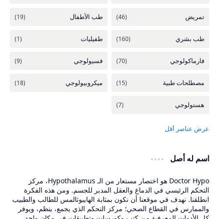
اسم له أصل
Doctor Hypo هو اختصار مستعار من الـ Hypothalamus، مركز
التحكم الرئيسي في الدماغ والعقل المدبر للجسم. ومن هذه الفكرة
انطلقنا. نهدف في موقعنا أن نكون بمثابة الهايبوثالمس للطالب والطبيب
والممارس في القطاع الصحي؛ مركز التحكم الذي يجمع، ينظم، ويوفر
كل الأدوات المعرفية من كتب وكورسات وتطبيقات في مكان واحد،