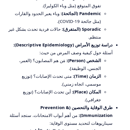
تفوق المتوقع (مثل وباء الكوليرا).
Pandemic (الجائحة):
وباء يعبر الحدود والقارات
(مثل جائحة COVID-19).
Sporadic (المتفرق):
حالات فردية تحدث بشكل غير
منتظم.
دراسة توزيع الأمراض (Descriptive Epidemiology):
أسئلة حول كيفية وصف المرض من حيث:
الشخص (Person):
مَن هم المصابون؟ (العمر،
الجنس، الوظيفة).
الزمان (Time):
متى تحدث الإصابات؟ (توزيع
موسمي، اتجاه زمني).
المكان (Place):
أين تحدث الإصابات؟ (توزيع
جغرافي).
طرق الوقاية والتحصين (Prevention &
Immunization):
من أهم أبواب الامتحانات. ستجد أسئلة
سيناريوهات لتحديد مستوى الوقاية: