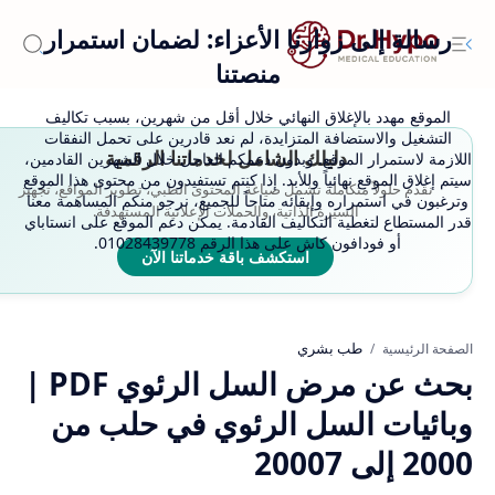
رسالة إلى زوارنا الأعزاء: لضمان استمرار
منصتنا
الموقع مهدد بالإغلاق النهائي خلال أقل من شهرين، بسبب تكاليف
التشغيل والاستضافة المتزايدة، لم نعد قادرين على تحمل النفقات
دليلك الشامل لخدماتنا الرقمية
اللازمة لاستمرار الموقع. وبدون دعمكم العاجل خلال الشهرين القادمين،
سيتم إغلاق الموقع نهائياً وللأبد. إذا كنتم تستفيدون من محتوى هذا الموقع
نقدم حلولاً متكاملة تشمل صياغة المحتوى الطبي، تطوير المواقع، تجهيز
وترغبون في استمراره وإبقائه متاحاً للجميع، نرجو منكم المساهمة معنا
السيرة الذاتية، والحملات الإعلانية المستهدفة.
قدر المستطاع لتغطية التكاليف القادمة. يمكن دعم الموقع على انستاباي
أو فودافون كاش على هذا الرقم 01028439778.
استكشف باقة خدماتنا الآن
طب بشري
الصفحة الرئيسية
بحث عن مرض السل الرئوي PDF |
وبائيات السل الرئوي في حلب من
2000 إلى 20007