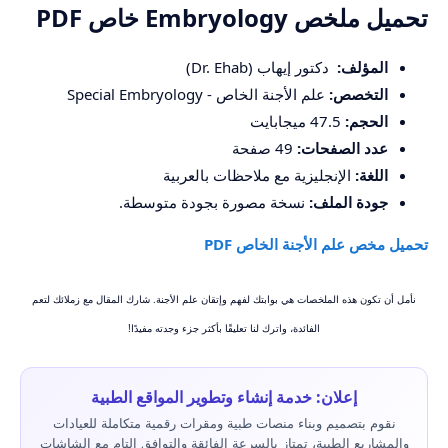
تحميل ملخص Embryology خاص PDF
المؤلف:
دكتور إيهاب (Dr. Ehab)
التخصص:
علم الأجنة الخاص - Special Embryology
الحجم:
47.5 ميجابايت
عدد الصفحات:
49 صفحة
اللغة:
الإنجليزية مع ملاحظات بالعربية
جودة الملف:
نسخة مصورة بجودة متوسطة.
تحميل مخص علم الأجنة الخاص PDF
نأمل أن تكون هذه الملخصات هي بوابتك لفهم وإتقان علم الأجنة. شارك المقال مع زملائك لتعم
الفائدة، واترك لنا تعليقًا بأكثر جزء وجدته مفيدًا!
إعلان: خدمة إنشاء وتطوير المواقع الطبية
نقوم بتصميم وبناء منصات طبية ومقرات رقمية متكاملة للعيادات
والمشاريع الطبية، تمتاز بالسرعة الفائقة والتوافق التام مع الشاشات