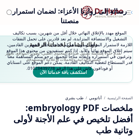
رسالة إلى زوارنا الأعزاء: لضمان استمرار
منصتنا
الموقع مهدد بالإغلاق النهائي خلال أقل من شهرين، بسبب تكاليف
التشغيل والاستضافة المتزايدة، لم نعد قادرين على تحمل النفقات
دليلك الشامل لخدماتنا الرقمية
اللازمة لاستمرار الموقع. وبدون دعمكم العاجل خلال الشهرين القادمين،
سيتم إغلاق الموقع نهائياً وللأبد. إذا كنتم تستفيدون من محتوى هذا الموقع
نقدم حلولاً متكاملة تشمل صياغة المحتوى الطبي، تطوير المواقع، تجهيز
وترغبون في استمراره وإبقائه متاحاً للجميع، نرجو منكم المساهمة معنا
السيرة الذاتية، والحملات الإعلانية المستهدفة.
قدر المستطاع لتغطية التكاليف القادمة. يمكن دعم الموقع على انستاباي
أو فودافون كاش على هذا الرقم 01028439778.
استكشف باقة خدماتنا الآن
أناتومي
طب بشري
الصفحة الرئيسية
ملخصات embryology PDF:
أفضل تلخيص في علم الأجنة لأولى
وتانية طب