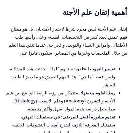
أهمية إتقان علم الأجنة
إتقان علم الأجنة ليس مجرد شرط لاجتياز الامتحان، بل هو مفتاح
فهم عميق لعدد كبير من التخصصات الطبية، وعلى رأسها طب
الأطفال، وأمراض النساء والتوليد، والجراحة. عندما تتقن هذا العلم
من خلال الملخصات وغيرها من المصادر، ستكون قادرًا على:
تفسير العيوب الخلقية:
ستفهم "لماذا" حدثت هذه المشكلة،
وليس فقط "ما هي". هذا الفهم العميق هو ما يميز الطبيب
الماهر.
ربط العلوم ببعضها:
ستتمكن من رؤية الرابط الواضح بين علم
الأجنة والتشريح (Anatomy) وعلم الأنسجة (Histology)،
مما يجعل دراسة هذه المواد أسهل وأكثر منطقية.
تقديم مشورة أفضل للمرضى:
في مستقبلك المهني،
ستمتلك المعرفة اللازمة لشرح أسباب التشوهات الخلقية
للآباء، وهو جزء حيوي من الممارسة الطبية.