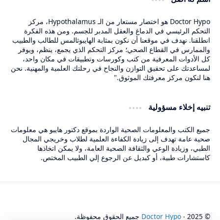
Doctor Hypo هو اختصار مستعار من الـ Hypothalamus، مركز
التحكم الرئيسي في الدماغ والعقل المدبر للجسم. ومن هذه الفكرة
انطلقنا. نهدف في موقعنا أن نكون بمثابة الهايبوثالمس للطالب والطبيب
والممارس في القطاع الصحي؛ مركز التحكم الذي يجمع، ينظم، ويوفر
كل الأدوات المعرفية من كتب وكورسات وتطبيقات في مكان واحد،
لمساعدتك على تحقيق التوازن والنجاح في رحلتك العلمية والمهنية. نحن
هنا لنكون مركز معرفتك الموثوق."
تنبيه إخلاء مسؤولية
جميع الكتب والمعلومات الصحية الواردة بموقع دكتور هايبو هي معلومات
صحية عامة تهدف إلى زيادة الكفاءة العلمية لطلاب وخريجي المجال
الطبي، وزيادة الوعي والثقافة الصحية العامة، ولا يمكن اتخاذها
كاستشارات طبية، أو كبديل عن الرجوع إلي الطبيب المختص.
© 2025 ‧
Doctor Hypo
جميع الحقوق محفوظة.