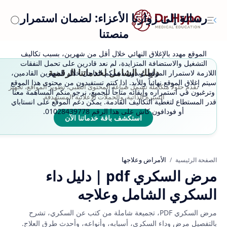
رسالة إلى زوارنا الأعزاء: لضمان استمرار
منصتنا
الموقع مهدد بالإغلاق النهائي خلال أقل من شهرين، بسبب تكاليف
التشغيل والاستضافة المتزايدة، لم نعد قادرين على تحمل النفقات
دليلك الشامل لخدماتنا الرقمية
اللازمة لاستمرار الموقع. وبدون دعمكم العاجل خلال الشهرين القادمين،
سيتم إغلاق الموقع نهائياً وللأبد. إذا كنتم تستفيدون من محتوى هذا الموقع
نقدم حلولاً متكاملة تشمل صياغة المحتوى الطبي، تطوير المواقع، تجهيز
وترغبون في استمراره وإبقائه متاحاً للجميع، نرجو منكم المساهمة معنا
السيرة الذاتية، والحملات الإعلانية المستهدفة.
قدر المستطاع لتغطية التكاليف القادمة. يمكن دعم الموقع على انستاباي
أو فودافون كاش على هذا الرقم 01028439778.
استكشف باقة خدماتنا الآن
الأمراض وعلاجها
الصفحة الرئيسية
مرض السكري pdf | دليل داء
السكري الشامل وعلاجه
مرض السكري PDF، تجميعة شاملة من كتب عن السكري، تشرح
بالتفصيل مرض وداء السكري، أسبابه، وأنواعه، وأحدث طرق العلاج.