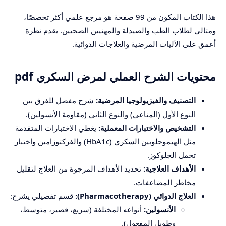
هذا الكتاب المكون من 99 صفحة هو مرجع علمي أكثر تخصصًا،
ومثالي لطلاب الطب والصيدلة والمهنيين الصحيين. يقدم نظرة
أعمق على الآليات المرضية والعلاجات الدوائية.
محتويات الشرح العملي لمرض السكري pdf
التصنيف والفيزيولوجيا المرضية:
شرح مفصل للفرق بين
النوع الأول (المناعي) والنوع الثاني (مقاومة الأنسولين).
التشخيص والاختبارات المعملية:
يغطي الاختبارات المتقدمة
مثل الهيموجلوبين السكري (HbA1c) والفركتوزامين واختبار
تحمل الجلوكوز.
الأهداف العلاجية:
تحديد الأهداف المرجوة من العلاج لتقليل
مخاطر المضاعفات.
العلاج الدوائي (Pharmacotherapy):
قسم تفصيلي يشرح:
الأنسولين:
أنواعه المختلفة (سريع، قصير، متوسط،
وطويل المفعول).