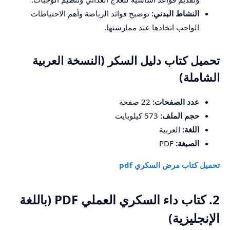
النشاط البدني:
توضيح فوائد الرياضة وأهم الاحتياطات
الواجب اتخاذها عند ممارستها.
تحميل كتاب دليل السكر (النسخة العربية
الشاملة)
عدد الصفحات:
22 صفحة
حجم الملف:
573 كيلوبايت
اللغة:
العربية
الصيغة:
PDF
تحميل كتاب مرض السكري pdf
2. كتاب داء السكري العملي PDF (باللغة
الإنجليزية)