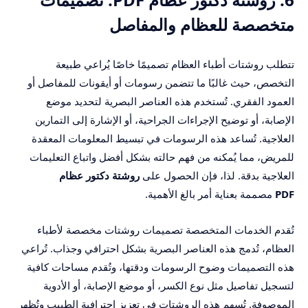
متخصصة للعظام والمفاصل
تتطلب روشتات أطباء العظام تصميمًا خاصًا يُراعي طبيعة
التخصص، حيث غالبًا ما تتضمن رسومات أو أيقونات للمفاصل أو
العمود الفقري. تُستخدم هذه العناصر البصرية لتحديد موضع
الإصابة، أو توضيح الإجراءات الجراحية، أو الإشارة إلى التمارين
العلاجية. تُساعد هذه الرسومات في تبسيط المعلومات المعقدة
للمريض، مما يُمكنه من فهم حالته بشكل أفضل واتباع التعليمات
العلاجية بدقة. لذا، فإن الحصول على
روشتة دكتور عظام
PDF
مصممة بعناية أمر بالغ الأهمية.
تُقدم الخدمات المتخصصة تصميمات روشتات مخصصة لأطباء
العظام، تُدمج هذه العناصر البصرية بشكل احترافي وجذاب. تُراعي
هذه التصميمات وضوح الرسومات ودقتها، وتُقدم مساحات كافية
لتسجيل تفاصيل مثل نوع الكسر، أو موضع الإصابة، أو الأدوية
الموصوفة. تُسهم هذه الروشتات في تعزيز احترافية الطبيب وتُظهر