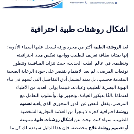
اشكال روشتات طبية احترافية
تُعد
الروشتة الطبية
أكثر من مجرد ورقة تُسجل عليها أسماء الأدوية؛
إنها بمثابة بطاقة تعريف للطبيب وواجهة تعكس مدى احترافيته
وتنظيمه. في عالم الطب الحديث، حيث تتزايد المنافسة وتتطور
توقعات المرضى، لم يعد الاهتمام يقتصر على جودة الرعاية الصحية
المقدمة فحسب، بل يمتد ليشمل أدق التفاصيل التي تُسهم في بناء
الهوية البصرية للطبيب وعيادته. فبينما يولي العديد من الأطباء
اهتمامًا بالغًا بديكور العيادة، وتجهيزاتها، وأسلوب التعامل مع
المرضى، يغفل البعض عن الدور المحوري الذي يلعبه
تصميم
روشتة
احترافية كجزء لا يتجزأ من العلامة التجارية الشخصية
للطبيب. سواء كنت تبحث عن
اشكال روشتات طبية
متنوعة
أو
تصميم روشتة علاج
مخصصة، فإن هذا الدليل سيقدم لك كل ما