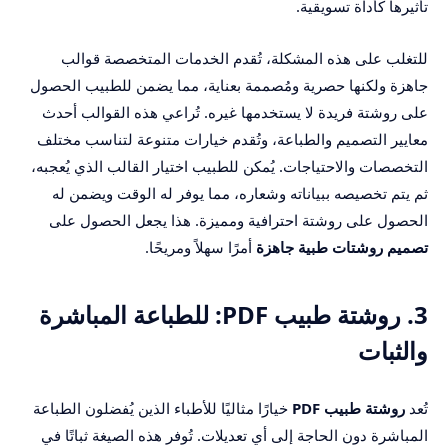
تأثيرها كأداة تسويقية.
للتغلب على هذه المشكلة، تُقدم الخدمات المتخصصة قوالب
جاهزة ولكنها حصرية ومُصممة بعناية، مما يضمن للطبيب الحصول
على روشتة فريدة لا يستخدمها غيره. تُراعي هذه القوالب أحدث
معايير التصميم والطباعة، وتُقدم خيارات متنوعة لتناسب مختلف
التخصصات والاحتياجات. يُمكن للطبيب اختيار القالب الذي يُعجبه،
ثم يتم تخصيصه ببياناته وشعاره، مما يوفر له الوقت ويضمن له
الحصول على روشتة احترافية ومميزة. هذا يجعل الحصول على
تصميم روشتات طبية جاهزة
أمرًا سهلاً ومريحًا.
3. روشتة طبيب PDF: للطباعة المباشرة
والثبات
تُعد
روشتة طبيب PDF
خيارًا مثاليًا للأطباء الذين يُفضلون الطباعة
المباشرة دون الحاجة إلى أي تعديلات. تُوفر هذه الصيغة ثباتًا في