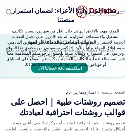
رسالة إلى زوارنا الأعزاء: لضمان استمرار
منصتنا
الموقع مهدد بالإغلاق النهائي خلال أقل من شهرين، بسبب تكاليف
التشغيل والاستضافة المتزايدة، لم نعد قادرين على تحمل النفقات
دليلك الشامل لخدماتنا الرقمية
اللازمة لاستمرار الموقع. وبدون دعمكم العاجل خلال الشهرين القادمين،
سيتم إغلاق الموقع نهائياً وللأبد. إذا كنتم تستفيدون من محتوى هذا الموقع
نقدم حلولاً متكاملة تشمل صياغة المحتوى الطبي، تطوير المواقع، تجهيز
وترغبون في استمراره وإبقائه متاحاً للجميع، نرجو منكم المساهمة معنا
السيرة الذاتية، والحملات الإعلانية المستهدفة.
قدر المستطاع لتغطية التكاليف القادمة. يمكن دعم الموقع على انستاباي
أو فودافون كاش على هذا الرقم 01028439778.
استكشف باقة خدماتنا الآن
امتياز وممارس عام
الصفحة الرئيسية
تصميم روشتات طبية | احصل على
قوالب روشتات احترافية لعيادتك
نصمم روشتات طبية احترافية لعيادتك أو مركزك الطبي بأعلى جودة.
أشكال متعددة، قابلة للتخصيص باسم الطبيب والتخصص والشعار. اطلب