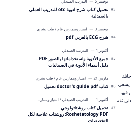
تحميل كتاب شرح ادوية otc للتدريب العملي
بالصيدلية
شرح ECG بالعربي pdf
جميع الأدوية واستخداماتها بالصور PDF -
دليل أسماء الأدوية في الصيدليات
جاتك
ا يسعى
كتاب doctor's guide pdf تحميل
 فيها
لى ثقة
تحميل كتاب روشتاتولوجي
Roshetatology PDF: روشتات علاجية لكل
التخصصات