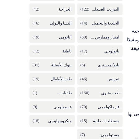
حية
فيدًا.
يقة
ى بها