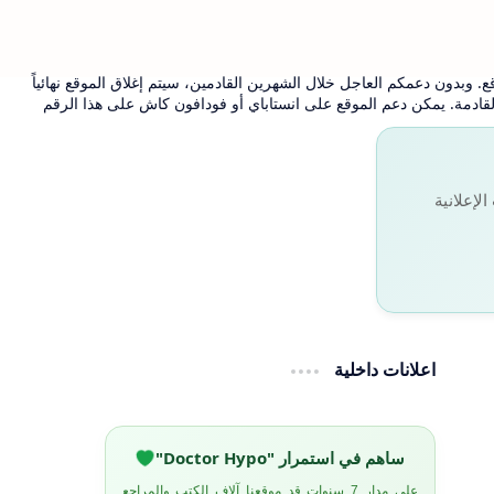
. وبدون دعمكم العاجل خلال الشهرين القادمين، سيتم إغلاق الموقع نهائياً
 القادمة. يمكن دعم الموقع على انستاباي أو فودافون كاش على هذا الرقم
لإعلانية
اعلانات داخلية
ساهم في استمرار "Doctor Hypo"
على مدار 7 سنوات قد موقعنا آلاف الكتب والمراجع