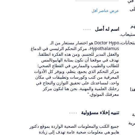
ا في
لى
هم
اسم له أصل
ستيعاب.
تحانات،
Doctor Hypo هو اختصار مستعار من الـ
Hypothalamus، مركز التحكم الرئيسي في الدماغ
والعقل المدبر للجسم. ومن هذه الفكرة انطلقنا.
نهدف في موقعنا أن نكون بمثابة الهايبوثالمس
للطالب والطبيب والممارس في القطاع الصحي؛
مركز التحكم الذي يجمع، ينظم، ويوفر كل الأدوات
المعرفية من كتب وكورسات وتطبيقات في مكان
واحد، لمساعدتك على تحقيق التوازن والنجاح في
رحلتك العلمية والمهنية. نحن هنا لنكون مركز
ذا
معرفتك الموثوق."
تنبيه إخلاء مسؤولية
ة
رية
جميع الكتب والمعلومات الصحية الواردة بموقع دكتور
هايبو هي معلومات صحية عامة تهدف إلى زيادة