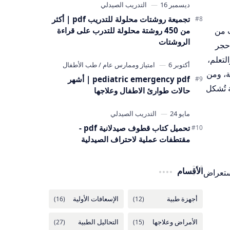
تجميعة روشتات محلولة للتدريب pdf | أكثر
من 450 روشتة محلولة للتدرب على قراءة
ب من
الروشتات
 حجر
لتعلم،
ة، ومن
pediatric emergency pdf | أشهر
 تُشكل
حالات طوارئ الاطفال وعلاجها
تحميل كتاب قطوف صيدلانية pdf -
مقتطفات عملية لاحتراف الصيدلية
الأقسام
استعراض