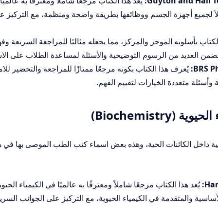
Guyton and Hall T
يُعد هذا الكتاب مرجعًا شاملاً ومعترفًا به عالميً
لاً لجميع أجهزة الجسم ووظائفها بطريقة واضحة ومنظمة، مع التركيز ع
لكتاب بأسلوبه الموجز والمركز، مما يجعله مثاليًا للمراجعة السريعة وف
يتضمن العديد من الرسوم التوضيحية والأسئلة لمساعدة الطلاب على الا
BRS Ph
يُعرف هذا الكتاب بكونه مرجعًا ممتازًا للمراجعة والتحضير للام
أسئلة متعددة الخيارات لتقييم الفهم.
Biochemistr)
ائية داخل الكائنات الحية، وهذه بعض اسماء كتب الطب الموصى بها في ه
Har
يُعد هذا الكتاب مرجعًا شاملاً ومعترفًا به عالميًا في الكيمياء الحيوي
لأساسية والمتقدمة في الكيمياء الحيوية، مع التركيز على الجوانب السري