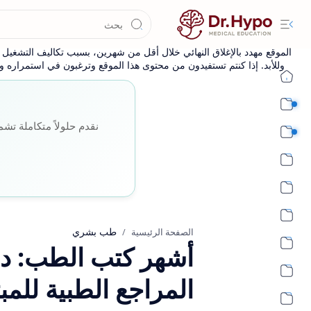
الموقع مهدد بالإغلاق النهائي خلال أقل من شهرين، بسبب تكاليف التشغيل وا
وللأبد. إذا كنتم تستفيدون من محتوى هذا الموقع وترغبون في استمراره وإ
طب بشري أساسي
نقدم حلولاً متكاملة تشم
طب بشري اكلينيكي
طب بشري
الصفحة الرئيسية
أشهر كتب الطب: د
المراجع الطبية للمب