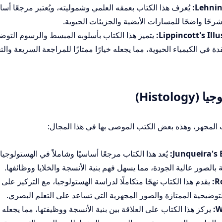
Lehnin
يُعرف هذا الكتاب بعمقه العلمي وشموليته، ويُعتبر مرجعًا أساس
رحًا واضحًا للمسارات الأيضية والجزيئات الحيوية.
Lippincott's Ill
يتميز هذا الكتاب بأسلوبه المبسط والرسوم التوض
دة في الكيمياء الحيوية، مما يجعله خيارًا ممتازًا للمراجعة السريعة وال
Histo)
ت المجهر، وهذه بعض الكتب الموصى بها في هذا المجال:
Junqueira's B
يُعد هذا الكتاب مرجعًا أساسيًا وشاملاً في الهستولوجيا
الصور عالية الجودة، مما يسهل فهم بنية الأنسجة والخلايا ووظائفها.
Ro
يقدم هذا الكتاب نهجًا متكاملًا لدراسة الهستولوجيا، مع التركيز على
لتوضيحية الممتازة والصور المجهرية التي تساعد على التعلم البصري.
W
يركز هذا الكتاب على العلاقة بين بنية الأنسجة ووظيفتها، مما يجعله م