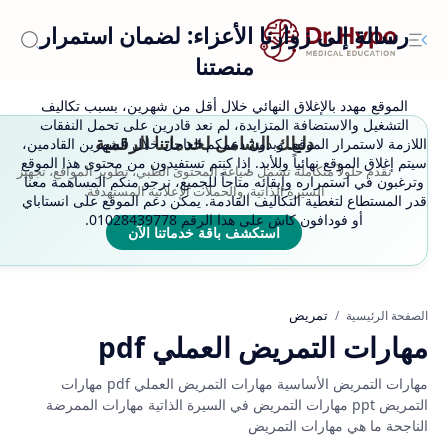
رسالة إلى زوارنا الأعزاء: لضمان استمرار
منصتنا
الموقع مهدد بالإغلاق النهائي خلال أقل من شهرين، بسبب تكاليف
التشغيل والاستضافة المتزايدة، لم نعد قادرين على تحمل النفقات
دليلك الشامل لخدماتنا الرقمية
اللازمة لاستمرار الموقع. وبدون دعمكم العاجل خلال الشهرين القادمين،
سيتم إغلاق الموقع نهائياً وللأبد. إذا كنتم تستفيدون من محتوى هذا الموقع
نقدم حلولاً متكاملة تشمل صياغة المحتوى الطبي، تطوير المواقع، تجهيز
وترغبون في استمراره وإبقائه متاحاً للجميع، نرجو منكم المساهمة معنا
السيرة الذاتية، والحملات الإعلانية المستهدفة.
قدر المستطاع لتغطية التكاليف القادمة. يمكن دعم الموقع على انستاباي
أو فودافون كاش على هذا الرقم 01028439778.
استكشف باقة خدماتنا الآن
تمريض
الصفحة الرئيسية
مهارات التمريض العملي pdf
مهارات التمريض الأساسية مهارات التمريض العملي pdf مهارات
التمريض ppt مهارات التمريض في السيرة الذاتية مهارات الممرضة
الناجحة ما هي مهارات التمريض